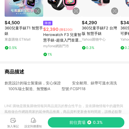
$4,500
$4,290
$34
降價
360兒童手錶T1 智慧手
360兒童手錶F2 台灣
36
$2,390
(降$200)
錶
版 智慧手錶
可夢糖
Herowatch F3 兒童智
東森購物 ETMall
Yahoo購物中心
Yah
慧手錶-超值入門首選F
3午夜黑
myfone網路門市
0.5%
0.3%
0.
1%
商品描述
創意設計的瑞士製童錶，安心保證 安全耐用、錶帶可溫水清洗
100%瑞士製造、無雙酚A 型號:FCSP118
LINE 購物是匯集購物情報與商品資訊的整合性平台，並依購物情報中的趨勢與
風格做合作網路商家的延伸商品推薦，商品資料更新會有時間差，請務必點擊
商品至各合作網路商家，確認現售價與購物條件，一切資訊以合作廠商網頁為
前往賣場
0.3%
準。
加入筆記
設定到價通知