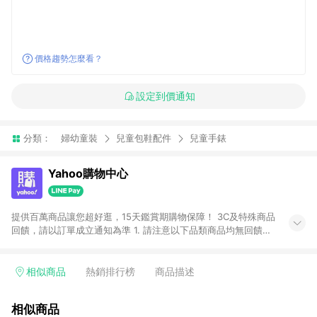
價格趨勢怎麼看？
設定到價通知
分類：
婦幼童裝
兒童包鞋配件
兒童手錶
Yahoo購物中心
提供百萬商品讓您超好逛，15天鑑賞期購物保障！ 3C及特殊商品
回饋，請以訂單成立通知為準 1. 請注意以下品類商品均無回饋：
-Apple相關商品/手機/票券/儲值金/虛擬點數 -黃金 (金幣 / 金條
/ 金元寶 /立體黃金 / 黃金擺飾 /黃金條塊) [2023/2/10起適用] -
電玩/遊戲/相機/單眼/鏡頭/拍立得 [2024/6/1起適用] -內接硬
相似商品
熱銷排行榜
商品描述
碟、外接硬碟、主機板/顯示卡[2026/5/18起適用] 2. 以下訂單將
不符合導購資格，亦不得使用點數紅包： - 點擊Yahoo奇摩APP
相似商品
的購回饋活動享Yahoo超贈點回饋者 - 購物中心商店之商品：商