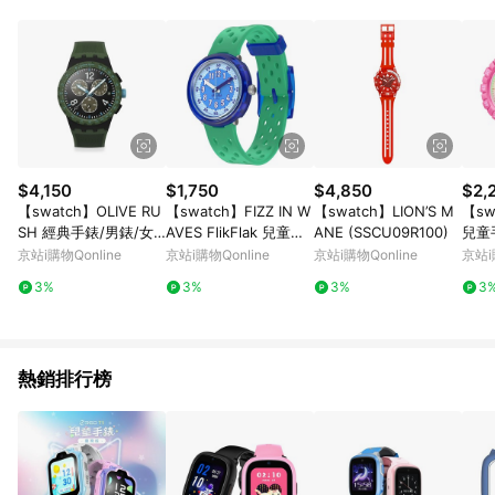
品賣場中有標示「商店」及顯示商店名稱者(指定活動店家除外)
3. 訂單回饋金額將扣除運費/購物金/超贈點/福利金/紅利折抵/折
價券等虛擬貨幣折抵 4. 大宗採購或批發轉賣不具回饋資格： 如
有相關事證認定您為大宗採購、批發轉賣而非最終消費使用者，
相關認定以Yahoo購物中心之認定為準
$4,150
$1,750
$4,850
$2,
【swatch】OLIVE RU
【swatch】FIZZ IN W
【swatch】LION’S M
【sw
SH 經典手錶/男錶/女
AVES FlikFlak 兒童手
ANE (SSCU09R100)
兒童手
錶/瑞士製造 SUSB421
錶 安全防水/瑞士製造
SPL
京站i購物Qonline
京站i購物Qonline
京站i購物Qonline
京站i
(42mm)
FCNP006 (31.85mm)
士錶 
3%
3%
3%
3
熱銷排行榜