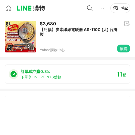
筆記
$3,680
【巧福】炭素纖維電暖器 AS-110C (大) 台灣
製
搶購
Yahoo購物中心
訂單成立賺0.3%
11
點
下單享LINE POINTS點數