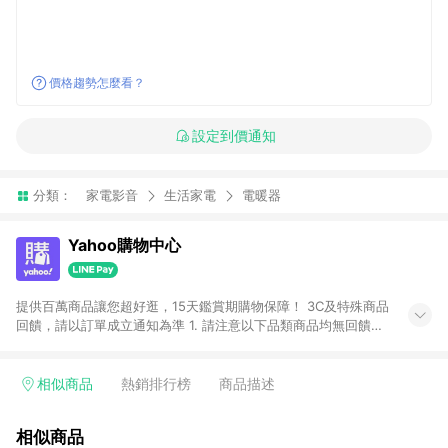
價格趨勢怎麼看？
設定到價通知
分類：
家電影音
生活家電
電暖器
Yahoo購物中心
提供百萬商品讓您超好逛，15天鑑賞期購物保障！ 3C及特殊商品
回饋，請以訂單成立通知為準 1. 請注意以下品類商品均無回饋：
-Apple相關商品/手機/票券/儲值金/虛擬點數 -黃金 (金幣 / 金條
/ 金元寶 /立體黃金 / 黃金擺飾 /黃金條塊) [2023/2/10起適用] -
電玩/遊戲/相機/單眼/鏡頭/拍立得 [2024/6/1起適用] -內接硬
相似商品
熱銷排行榜
商品描述
碟、外接硬碟、主機板/顯示卡[2026/5/18起適用] 2. 以下訂單將
不符合導購資格，亦不得使用點數紅包： - 點擊Yahoo奇摩APP
相似商品
的購回饋活動享Yahoo超贈點回饋者 - 購物中心商店之商品：商