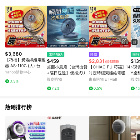
品賣場中有標示「商店」及顯示商店名稱者(指定活動店家除外)
3. 訂單回饋金額將扣除運費/購物金/超贈點/福利金/紅利折抵/折
價券等虛擬貨幣折抵 4. 大宗採購或批發轉賣不具回饋資格： 如
有相關事證認定您為大宗採購、批發轉賣而非最終消費使用者，
相關認定以Yahoo購物中心之認定為準
$3,680
限時加碼
降價
限時
【巧福】炭素纖維電暖
$459
$2,831
$13
(降$555)
器 AS-110C (大) 台灣
桌面小風扇【台灣出貨
【CHIAO FU 巧福】14
⚡現
製
Yahoo購物中心
+隔日送達】便攜式US
吋定時碳素纖維電暖器
Y桌
B插電風扇 可折疊掛壁
AS-110C
大風
蝦皮購物
東森購物 ETMall
蝦皮
0.3%
風扇 空氣循環扇 家用
時可
7.2%
0.5%
4
冷風扇 製冷風扇 辦公
長效
室桌面型風扇
扇移
熱銷排行榜