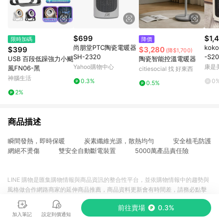
$699
$1,
限時加碼
降價
尚朋堂PTC陶瓷電暖器
ko
$399
$3,280
(降$1,700)
SH-2320
-S2
USB 百段低躁強力小颶
陶瓷智能控溫電暖器
送
Yahoo購物中心
康是美
風FN06-黑
citiesocial 找 好東西
神腦生活
0.3%
0
0.5%
2%
商品描述
瞬間發熱，即時保暖 炭素纖維光源，散熱均勻 安全植毛防護
網絕不燙傷 雙安全自動斷電裝置 5000萬產品責任險
LINE 購物是匯集購物情報與商品資訊的整合性平台，並依購物情報中的趨勢與
風格做合作網路商家的延伸商品推薦，商品資料更新會有時間差，請務必點擊
商品至各合作網路商家，確認現售價與購物條件，一切資訊以合作廠商網頁為
前往賣場
0.3%
準。
加入筆記
設定到價通知