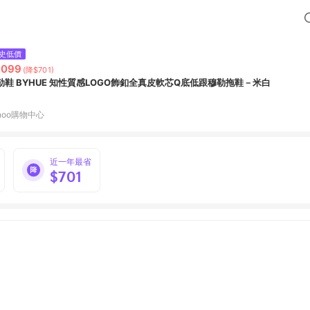
史低價
,099
(降$701)
勒鞋 BYHUE 知性質感LOGO飾釦全真皮軟芯Q底低跟穆勒拖鞋－米白
hoo購物中心
近一年最省
$701