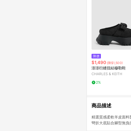
降價
$1,490
(降$1,500)
澎澎衍縫扭結穆勒鞋
CHARLES & KEITH
2%
商品描述
精選質感柔軟羊皮面
彎折大底貼合腳型無