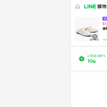
歷
$1
穆
Ya
訂單成立賺1%
10
點