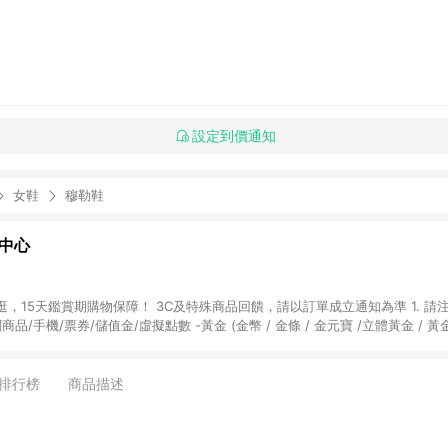
設定到價通知
女鞋
穆勒鞋
物中心
天鑑賞期購物保障！ 3C及特殊商品回饋，請以訂單成立通知為準 1. 請注意以下品類商品
關商品/手機/票券/儲值金/虛擬點數 -黃金 (金幣 / 金條 / 金元寶 /立體黃金 / 
] 2. 以下訂單將不符合導購資格，亦不得使用點數紅包： - 點擊Yahoo奇摩APP
 - 購物中心商店之商品：商品賣場中有標示「商店」及顯示商店名稱者(指定活動店家
排行榜
商品描述
購物金/超贈點/福利金/紅利折抵/折價券等虛擬貨幣折抵 4. 大宗採購或批發
定您為大宗採購、批發轉賣而非最終消費使用者，相關認定以Yahoo購物中心之