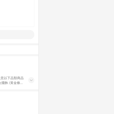
黃金擺飾 /黃金條
的購回饋活動享
除外) 3. 訂
轉賣不具回饋資
認定為準