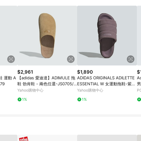
$2,961
$1,890
$
鞋 運動 A
【adidas 愛迪達】ADIMULE 拖
ADIDAS ORIGINALS ADILETTE
Ad
479
鞋 勃肯鞋 - 兩色任選-JS0705/J
ESSENTIAL W 女運動拖鞋-紫
男
R3587
粉-IF3572
愛
Yahoo購物中心
Yahoo購物中心
P
1%
1%