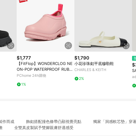
$1,777
$1,790
【FitFlop】WONDERCLOG NE
小花珍珠釦平底穆勒鞋
$
ON-POP WATERPROOF RUBBE
CHARLES & KEITH
S
R CLOGS輕量雨鞋-女(玫瑰鹽)
PChome 24h購物
a
2%
1%
料製作而成 飾釦搭配撞色條帶凸顯視覺亮點 獨家「洞感軟芯墊」穿
負擔 全雙真皮製賦予雙腳親膚舒適感受