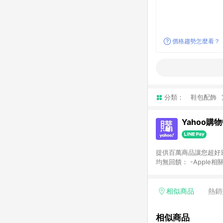
價格趨勢怎麼看？
分類：
鞋包配飾
Yahoo購
提供百萬商品讓您超好逛，15
均無回饋： -Apple相
塊) [2023/2/10起適用] -電玩/遊戲/相機/單眼/鏡頭/拍立得 [2024/6/1起適用] -內接硬碟、外接硬碟、主機板/顯示卡
[2026/5/18起適用
Yahoo超贈點回饋者
相似商品
熱銷
單回饋金額將扣除運費/
格： 如有相關事證認
相似商品