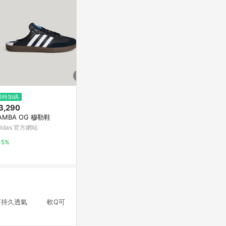
$1,890
限時加碼
歷史低價
金屬跟穆勒鞋
3,290
$1,430
(降$240)
CHARLES & K
AMBA OG 穆勒鞋
Sinead 方釦厚底穆勒鞋
didas 官方網站
CHARLES & KEITH
2%
5%
2%
著持久透氣 軟Q可