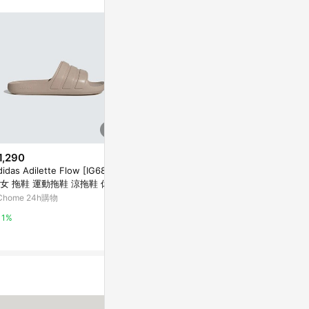
1,290
$1,890
降價
idas Adilette Flow [IG6859]
adidas 愛
$350
(降$87)
女 拖鞋 運動拖鞋 涼拖鞋 休閒
葉草 ADILETT
日本進口MUJIE家居拖鞋 女夏季
迪達 奶茶
264
Chome 24h購物
Yahoo購物中
防滑踩屎感家用涼拖鞋情侶浴室
拖
東森購物 ETMall
1%
1%
0.5%