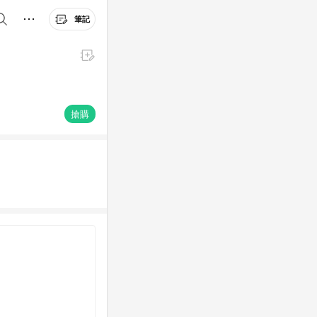
筆記
搶購