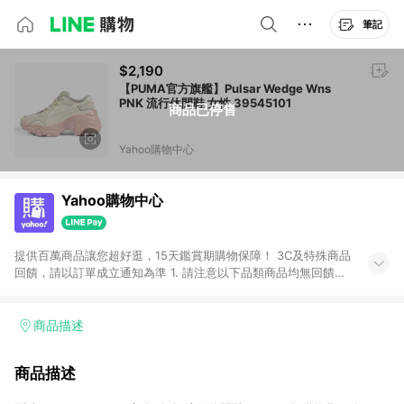
筆記
$2,190
【PUMA官方旗艦】Pulsar Wedge Wns
PNK 流行休閒鞋 女性 39545101
商品已停售
Yahoo購物中心
Yahoo購物中心
提供百萬商品讓您超好逛，15天鑑賞期購物保障！ 3C及特殊商品
回饋，請以訂單成立通知為準 1. 請注意以下品類商品均無回饋：
-Apple相關商品/手機/票券/儲值金/虛擬點數 -黃金 (金幣 / 金條
/ 金元寶 /立體黃金 / 黃金擺飾 /黃金條塊) [2023/2/10起適用] -
電玩/遊戲/相機/單眼/鏡頭/拍立得 [2024/6/1起適用] -內接硬
商品描述
碟、外接硬碟、主機板/顯示卡[2026/5/18起適用] 2. 以下訂單將
不符合導購資格，亦不得使用點數紅包： - 點擊Yahoo奇摩APP
商品描述
的購回饋活動享Yahoo超贈點回饋者 - 購物中心商店之商品：商
品賣場中有標示「商店」及顯示商店名稱者(指定活動店家除外)