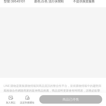
型號:39545101 顏色:白色 流行休閒鞋 不提供換貨服務
3. 訂單回饋金額將扣除運費/購物金/超贈點/福利金/紅利折抵/折
價券等虛擬貨幣折抵 4. 大宗採購或批發轉賣不具回饋資格： 如
有相關事證認定您為大宗採購、批發轉賣而非最終消費使用者，
相關認定以Yahoo購物中心之認定為準
LINE 購物是匯集購物情報與商品資訊的整合性平台，並依購物情報中的趨勢與
風格做合作網路商家的延伸商品推薦，商品資料更新會有時間差，請務必點擊
商品至各合作網路商家，確認現售價與購物條件，一切資訊以合作廠商網頁為
商品已停售
準。
加入筆記
設定到價通知