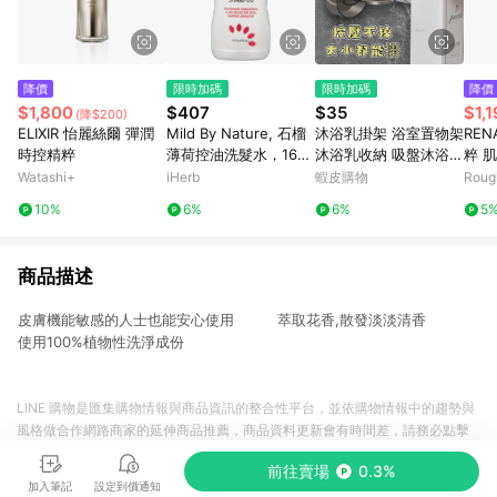
降價
限時加碼
限時加碼
降價
$1,800
$407
$35
$1,
(降$200)
ELIXIR 怡麗絲爾 彈潤
Mild By Nature, 石榴
沐浴乳掛架 浴室置物架
RE
時控精粹
薄荷控油洗髮水，16
沐浴乳收納 吸盤沐浴乳
粹 
液量盎司（473 毫升）
架 沐浴架 牆壁置物架
l
Watashi+
iHerb
蝦皮購物
Roug
洗髮精架 沐浴乳掛勾
10%
6%
6%
5
浴室置物架 瓶口架
商品描述
皮膚機能敏感的人士也能安心使用 萃取花香,散發淡淡清香
使用100%植物性洗淨成份
LINE 購物是匯集購物情報與商品資訊的整合性平台，並依購物情報中的趨勢與
風格做合作網路商家的延伸商品推薦，商品資料更新會有時間差，請務必點擊
商品至各合作網路商家，確認現售價與購物條件，一切資訊以合作廠商網頁為
前往賣場
0.3%
準。
加入筆記
設定到價通知