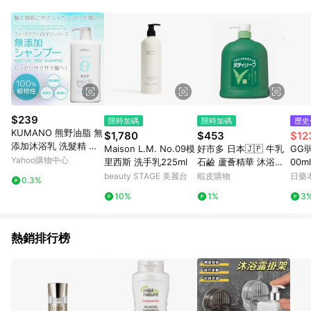
品賣場中有標示「商店」及顯示商店名稱者(指定活動店家除外)
3. 訂單回饋金額將扣除運費/購物金/超贈點/福利金/紅利折抵/折
價券等虛擬貨幣折抵 4. 大宗採購或批發轉賣不具回饋資格： 如
有相關事證認定您為大宗採購、批發轉賣而非最終消費使用者，
相關認定以Yahoo購物中心之認定為準
$239
限時加碼
限時加碼
歷史
KUMANO 熊野油脂 無
$1,780
$453
$12
添加沐浴乳 洗髮精 潤
Maison L.M. No.09模
好市多 日本🇯🇵 牛乳
GG
髮乳 600ml
Yahoo購物中心
里西斯 洗手乳225ml
石鹼 蘆薈精華 沐浴乳
00ml
1200ml
beauty STAGE 美麗台
蝦皮購物
日藥
0.3%
10%
1%
3
熱銷排行榜