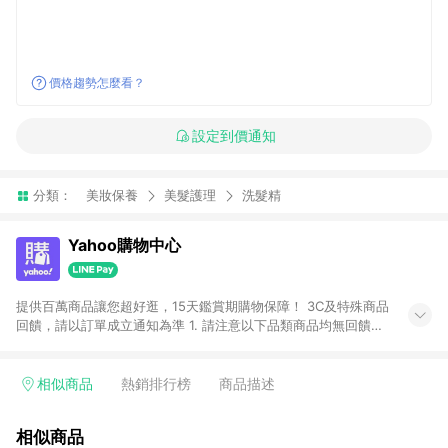
價格趨勢怎麼看？
設定到價通知
分類：
美妝保養
美髮護理
洗髮精
Yahoo購物中心
提供百萬商品讓您超好逛，15天鑑賞期購物保障！ 3C及特殊商品
回饋，請以訂單成立通知為準 1. 請注意以下品類商品均無回饋：
-Apple相關商品/手機/票券/儲值金/虛擬點數 -黃金 (金幣 / 金條
/ 金元寶 /立體黃金 / 黃金擺飾 /黃金條塊) [2023/2/10起適用] -
電玩/遊戲/相機/單眼/鏡頭/拍立得 [2024/6/1起適用] -內接硬
相似商品
熱銷排行榜
商品描述
碟、外接硬碟、主機板/顯示卡[2026/5/18起適用] 2. 以下訂單將
不符合導購資格，亦不得使用點數紅包： - 點擊Yahoo奇摩APP
相似商品
的購回饋活動享Yahoo超贈點回饋者 - 購物中心商店之商品：商