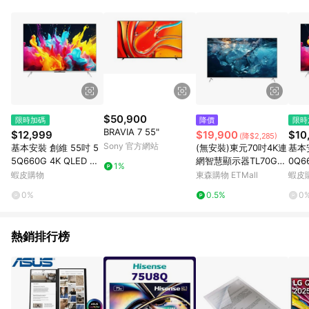
品賣場中有標示「商店」及顯示商店名稱者(指定活動店家除外)
3. 訂單回饋金額將扣除運費/購物金/超贈點/福利金/紅利折抵/折
價券等虛擬貨幣折抵 4. 大宗採購或批發轉賣不具回饋資格： 如
有相關事證認定您為大宗採購、批發轉賣而非最終消費使用者，
相關認定以Yahoo購物中心之認定為準
$50,900
限時加碼
降價
限時
BRAVIA 7 55"
$12,999
$19,900
$10
(降$2,285)
Sony 官方網站
基本安裝 創維 55吋 5
(無安裝)東元70吋4K連
基本安裝 創
5Q660G 4K QLED Go
網智慧顯示器TL70GU
0Q6
1%
ogle TV 聯網顯示器
3TRE
ogl
蝦皮購物
東森購物 ETMall
蝦皮
0%
0.5%
0
熱銷排行榜