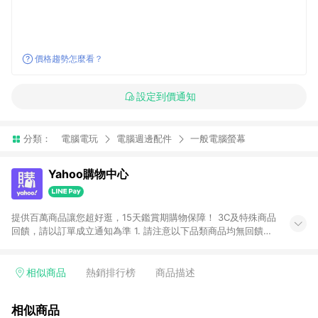
價格趨勢怎麼看？
設定到價通知
分類：
電腦電玩
電腦週邊配件
一般電腦螢幕
Yahoo購物中心
提供百萬商品讓您超好逛，15天鑑賞期購物保障！ 3C及特殊商品
回饋，請以訂單成立通知為準 1. 請注意以下品類商品均無回饋：
-Apple相關商品/手機/票券/儲值金/虛擬點數 -黃金 (金幣 / 金條
/ 金元寶 /立體黃金 / 黃金擺飾 /黃金條塊) [2023/2/10起適用] -
電玩/遊戲/相機/單眼/鏡頭/拍立得 [2024/6/1起適用] -內接硬
相似商品
熱銷排行榜
商品描述
碟、外接硬碟、主機板/顯示卡[2026/5/18起適用] 2. 以下訂單將
不符合導購資格，亦不得使用點數紅包： - 點擊Yahoo奇摩APP
相似商品
的購回饋活動享Yahoo超贈點回饋者 - 購物中心商店之商品：商