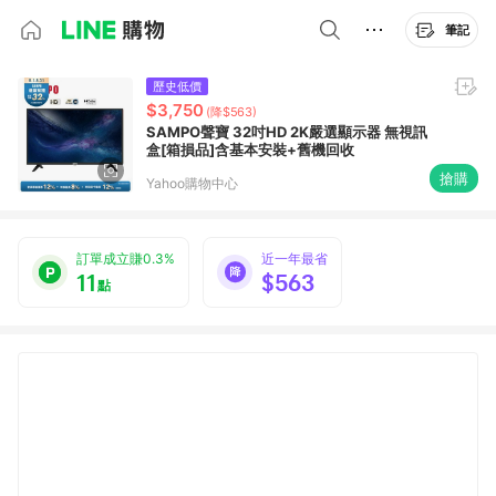
筆記
歷史低價
$3,750
(降$563)
SAMPO聲寶 32吋HD 2K嚴選顯示器 無視訊
盒[箱損品]含基本安裝+舊機回收
搶購
Yahoo購物中心
訂單成立賺0.3%
近一年最省
11
$563
點