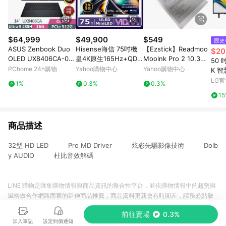
$64,999
$49,900
$549
歷史
ASUS Zenbook Duo
Hisense海信 75吋機
【Ezstick】Readmoo
$20
OLED UX8406CA-00
皇4K原生165Hz+QDM
Moolnk Pro 2 10.3吋
50 
42I285H (U9 285H/1
iniLED+2千分區控光頂
電子閱讀器 適用 靜電
PChome 24h購物
Yahoo購物中心
Yahoo購物中心
K 
6G/512G SSD/OLED/1
極液晶顯示器(75U8Q)
式 類紙膜 (霧面)
｜20
LG
1%
0.3%
0.3%
4)
ATA
1
商品描述
32型 HD LED Pro MD Driver 炫彩先驅影像技術 Dolb
y AUDIO 杜比音效解碼
LINE 購物是匯集購物情報與商品資訊的整合性平台，並依購物情報中的趨勢與
風格做合作網路商家的延伸商品推薦，商品資料更新會有時間差，請務必點擊
商品至各合作網路商家，確認現售價與購物條件，一切資訊以合作廠商網頁為
前往賣場
0.3%
準。
加入筆記
設定到價通知