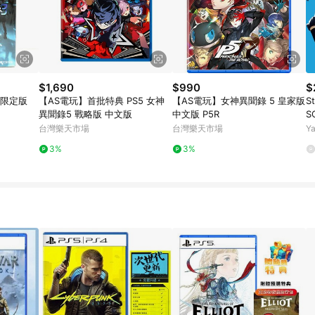
$1,690
$990
$
 限定版
【AS電玩】首批特典 PS5 女神
【AS電玩】女神異聞錄 5 皇家版
S
異聞錄5 戰略版 中文版
中文版 P5R
S
動
台灣樂天市場
台灣樂天市場
Y
3%
3%