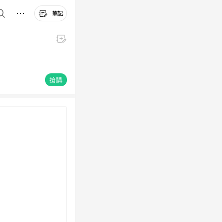
筆記
搶購