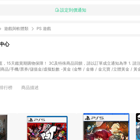
設定到價通知
遊戲與軟體類
PS 遊戲
物中心
天鑑賞期購物保障！ 3C及特殊商品回饋，請以訂單成立通知為準 1. 請注意以下品類商品
關商品/手機/票券/儲值金/虛擬點數 -黃金 (金幣 / 金條 / 金元寶 /立體黃金 / 
] 2. 以下訂單將不符合導購資格，亦不得使用點數紅包： - 點擊Yahoo奇摩APP
 - 購物中心商店之商品：商品賣場中有標示「商店」及顯示商店名稱者(指定活動店家
排行榜
商品描述
購物金/超贈點/福利金/紅利折抵/折價券等虛擬貨幣折抵 4. 大宗採購或批發
定您為大宗採購、批發轉賣而非最終消費使用者，相關認定以Yahoo購物中心之