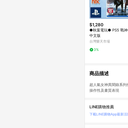
$1,280
●秋葉電玩● PS5 戰
中文版
台灣樂天市場
3%
商品描述
超人氣女神異聞錄系
操作性及畫質表現 
LINE購物推薦
下載LINE購物App
最新活