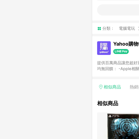
分類：
電腦電玩
Yahoo購
提供百萬商品讓您超好逛，15
均無回饋： -Apple相
塊) [2023/2/10起適用] -電玩/遊戲/相機/單眼/鏡頭/拍立得 [2024/6/1起適用] -內接硬碟、外接硬碟、主機板/顯示卡
[2026/5/18起適用
Yahoo超贈點回饋者
相似商品
熱銷
單回饋金額將扣除運費/
格： 如有相關事證認
相似商品