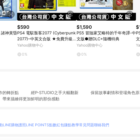
$590
$1,590
$
神 諸神黃昏
PS4 電馭叛客2077 (Cyberpunk
PS5 冒險家艾略特的千年奇譚-中
P
2077)–中英文合版 ★免費升級P
文版●贈DLC+隨機特典
文
S5版
Yahoo購物中心
Yahoo購物中心
Y
0%
0%
列作的轉折點 經P-STUDIO之手大幅翻新 保留故事劇情和登場角
帶來描繪得更加鮮明的那份感動
動
LINE購物護照
LINE POINTS點數紅包
賺點教學
常見問題
聯絡我們