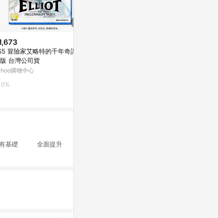
1,673
$1,578
降價
S5 冒險家艾略特的千年奇譚 中
PS Store 台帳 數位序號 PSN 點
$1,500
(降$5
版 台灣公司貨
數卡 禮物卡 1500
NS 皮克敏4
ahoo購物中心
Yahoo購物中心
萬家福線上購
0%
0%
1%
色原有基礎 全面提升