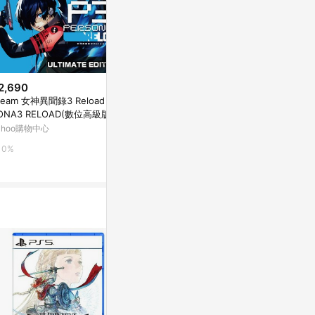
2,690
$989
$2,094
team 女神異聞錄3 Reload PER
PS5 鬼滅之刃 火之神血風譚 台
【PlayStat
ONA3 RELOAD(數位高級版 啟
灣公司貨
4 Revival Pe
序號)
文一般版 台灣
ahoo購物中心
Yahoo購物中心
Yahoo購物中
02/18上市
0%
0%
0%