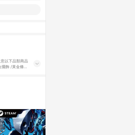
黃金擺飾 /黃金條
的購回饋活動享
除外) 3. 訂
轉賣不具回饋資
認定為準