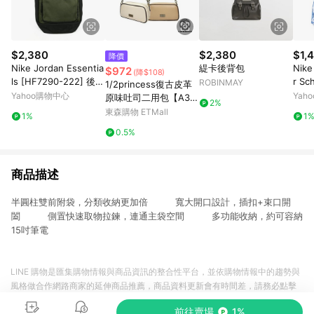
$2,380
$2,380
$1,
降價
Nike Jordan Essentia
緹卡後背包
Nike
$972
(降$108)
ls [HF7290-222] 後背
r S
ROBINMAY
1/2princess復古皮革
包 雙肩背 筆電包 喬丹
袋 
Yahoo購物中心
Yah
原味吐司二用包【A30
2%
綠 黑
包 J
31】
東森購物 ETMall
1%
1
0.5%
商品描述
半圓柱雙前附袋，分類收納更加倍 寬大開口設計，插扣+束口開
闔 側置快速取物拉鍊，連通主袋空間 多功能收納，約可容納
15吋筆電
LINE 購物是匯集購物情報與商品資訊的整合性平台，並依購物情報中的趨勢與
風格做合作網路商家的延伸商品推薦，商品資料更新會有時間差，請務必點擊
商品至各合作網路商家，確認現售價與購物條件，一切資訊以合作廠商網頁為
前往賣場
1%
準。