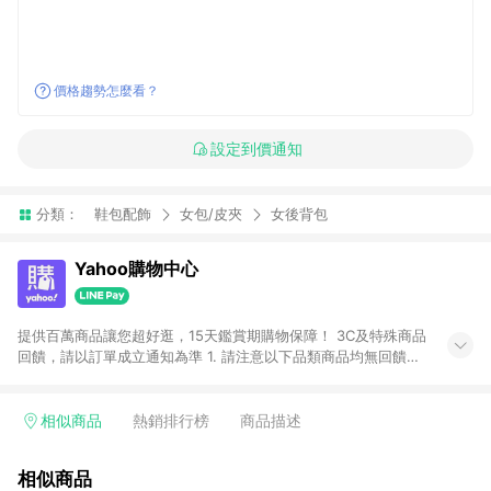
價格趨勢怎麼看？
設定到價通知
分類：
鞋包配飾
女包/皮夾
女後背包
Yahoo購物中心
提供百萬商品讓您超好逛，15天鑑賞期購物保障！ 3C及特殊商品
回饋，請以訂單成立通知為準 1. 請注意以下品類商品均無回饋：
-Apple相關商品/手機/票券/儲值金/虛擬點數 -黃金 (金幣 / 金條
/ 金元寶 /立體黃金 / 黃金擺飾 /黃金條塊) [2023/2/10起適用] -
電玩/遊戲/相機/單眼/鏡頭/拍立得 [2024/6/1起適用] -內接硬
相似商品
熱銷排行榜
商品描述
碟、外接硬碟、主機板/顯示卡[2026/5/18起適用] 2. 以下訂單將
不符合導購資格，亦不得使用點數紅包： - 點擊Yahoo奇摩APP
相似商品
的購回饋活動享Yahoo超贈點回饋者 - 購物中心商店之商品：商