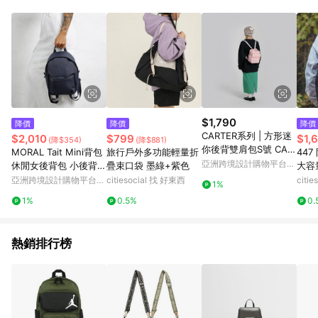
品賣場中有標示「商店」及顯示商店名稱者(指定活動店家除外)
3. 訂單回饋金額將扣除運費/購物金/超贈點/福利金/紅利折抵/折
價券等虛擬貨幣折抵 4. 大宗採購或批發轉賣不具回饋資格： 如
有相關事證認定您為大宗採購、批發轉賣而非最終消費使用者，
相關認定以Yahoo購物中心之認定為準
$1,790
降價
降價
降價
CARTER系列 | 方形迷
$2,010
$799
$1,
(降$354)
(降$881)
你後背雙肩包S號 CAR
MORAL Tait Mini背包
旅行戶外多功能輕量折
44
TER JR. ECO 凌鏡粉
亞洲跨境設計購物平台
休閒女後背包 小後背包
疊束口袋 墨綠+紫色
大容量
Pinkoi
可裝11吋平板 防盜
意屋
亞洲跨境設計購物平台
citiesocial 找 好東西
citi
1%
Pinkoi
1%
0.5%
0.
熱銷排行榜