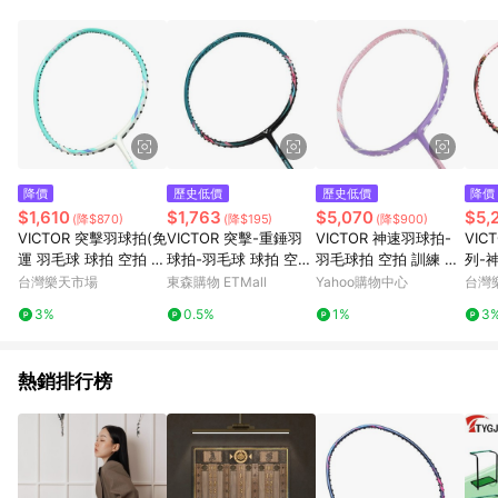
品賣場中有標示「商店」及顯示商店名稱者(指定活動店家除外)
3. 訂單回饋金額將扣除運費/購物金/超贈點/福利金/紅利折抵/折
價券等虛擬貨幣折抵 4. 大宗採購或批發轉賣不具回饋資格： 如
有相關事證認定您為大宗採購、批發轉賣而非最終消費使用者，
相關認定以Yahoo購物中心之認定為準
降價
歷史低價
歷史低價
降價
$1,610
$1,763
$5,070
$5,
(降$870)
(降$195)
(降$900)
VICTOR 突擊羽球拍(免
VICTOR 突擊-重錘羽
VICTOR 神速羽球拍-
VIC
運 羽毛球 球拍 空拍 訓
球拍-羽毛球 球拍 空拍
羽毛球拍 空拍 訓練 勝
列-
練 勝利「TK-280EX-R
訓練 勝利
利 台灣製 ARS-90F-J-
灣製
台灣樂天市場
東森購物 ETMall
Yahoo購物中心
台灣
-4U」≡排汗專家≡
4UG6 紫粉銀
訓練 
3%
0.5%
1%
3
J」
熱銷排行榜