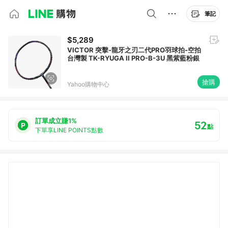
筆記
$5,289
VICTOR 突擊-龍牙之刃二代PRO羽球拍-空拍
台灣製 TK-RYUGA II PRO-B-3U 黑紫藍粉銀
搶購
Yahoo購物中心
訂單成立賺1%
52
點
下單享LINE POINTS點數