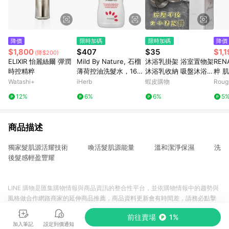
降價
限時加碼
限時加碼
降價
$1,800
$407
$35
$1,
(降$200)
ELIXIR 怡麗絲爾 彈潤
Mild By Nature, 石榴
沐浴乳掛架 浴室置物架
RE
時控精粹
薄荷控油洗髮水，16
沐浴乳收納 吸盤沐浴乳
粹 
液量盎司（473 毫升）
架 沐浴架 牆壁置物架
l
Watashi+
iHerb
蝦皮購物
Roug
洗髮精架 沐浴乳掛勾
12%
6%
6%
5
浴室置物架 瓶口架
商品描述
獨家髮肌源活耀技術 喚活髮肌源能量 溫和潔淨保濕 洗
後髮感輕盈豐耀
LINE 購物是匯集購物情報與商品資訊的整合性平台，並依購物情報中的趨勢與
風格做合作網路商家的延伸商品推薦，商品資料更新會有時間差，請務必點擊
商品至各合作網路商家，確認現售價與購物條件，一切資訊以合作廠商網頁為
前往賣場
1%
準。
加入筆記
設定到價通知