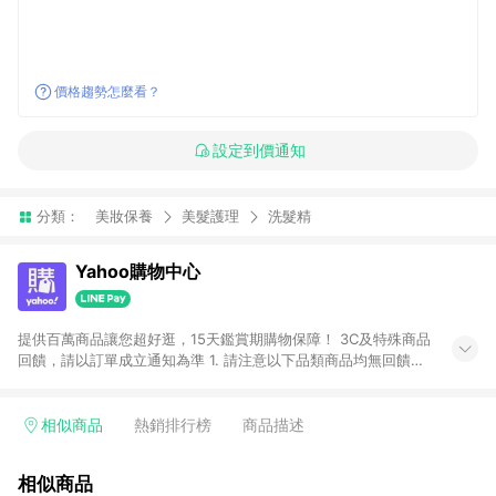
價格趨勢怎麼看？
設定到價通知
分類：
美妝保養
美髮護理
洗髮精
Yahoo購物中心
提供百萬商品讓您超好逛，15天鑑賞期購物保障！ 3C及特殊商品
回饋，請以訂單成立通知為準 1. 請注意以下品類商品均無回饋：
-Apple相關商品/手機/票券/儲值金/虛擬點數 -黃金 (金幣 / 金條
/ 金元寶 /立體黃金 / 黃金擺飾 /黃金條塊) [2023/2/10起適用] -
電玩/遊戲/相機/單眼/鏡頭/拍立得 [2024/6/1起適用] -內接硬
相似商品
熱銷排行榜
商品描述
碟、外接硬碟、主機板/顯示卡[2026/5/18起適用] 2. 以下訂單將
不符合導購資格，亦不得使用點數紅包： - 點擊Yahoo奇摩APP
相似商品
的購回饋活動享Yahoo超贈點回饋者 - 購物中心商店之商品：商