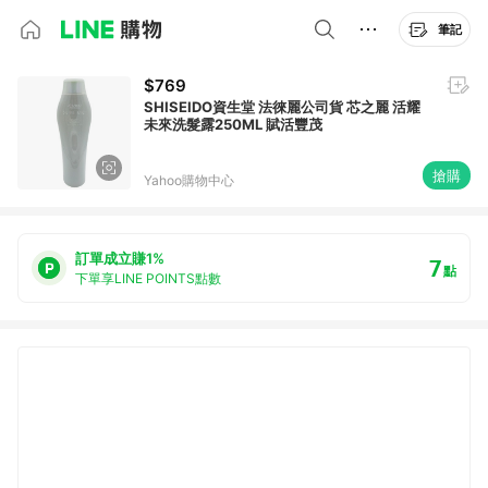
筆記
$769
SHISEIDO資生堂 法徠麗公司貨 芯之麗 活耀
未來洗髮露250ML 賦活豐茂
搶購
Yahoo購物中心
訂單成立賺1%
7
點
下單享LINE POINTS點數