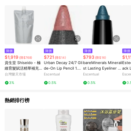
品賣場中有標示「商店」及顯示商店名稱者(指定活動店家除外)
3. 訂單回饋金額將扣除運費/購物金/超贈點/福利金/紅利折抵/折
價券等虛擬貨幣折抵 4. 大宗採購或批發轉賣不具回饋資格： 如
有相關事證認定您為大宗採購、批發轉賣而非最終消費使用者，
相關認定以Yahoo購物中心之認定為準
降價
降價
降價
降價
$1,919
$721
$793
$1,1
(降$768)
(降$14)
(降$16)
資生堂 Shiseido - 極
Urban Decay 24/7 Gli
bareMinerals Minerali
Este
緻育髮賦活精華補充裝
de-On Lip Pencil 1.2g
st Lasting Eyeliner 0.
ack 
(稀薄髮質)
Peyote
35g Aquamarine
nyx
台灣樂天市場
Escentual
Escentual
Esce
3%
0.5%
0.5%
0.
熱銷排行榜