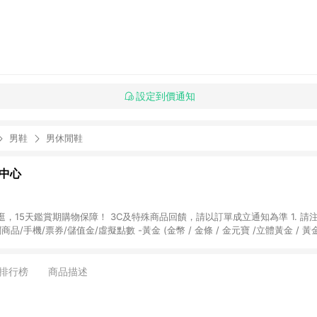
設定到價通知
男鞋
男休閒鞋
物中心
天鑑賞期購物保障！ 3C及特殊商品回饋，請以訂單成立通知為準 1. 請注意以下品類商品
關商品/手機/票券/儲值金/虛擬點數 -黃金 (金幣 / 金條 / 金元寶 /立體黃金 / 
] 2. 以下訂單將不符合導購資格，亦不得使用點數紅包： - 點擊Yahoo奇摩APP
 - 購物中心商店之商品：商品賣場中有標示「商店」及顯示商店名稱者(指定活動店家
排行榜
商品描述
購物金/超贈點/福利金/紅利折抵/折價券等虛擬貨幣折抵 4. 大宗採購或批發
定您為大宗採購、批發轉賣而非最終消費使用者，相關認定以Yahoo購物中心之