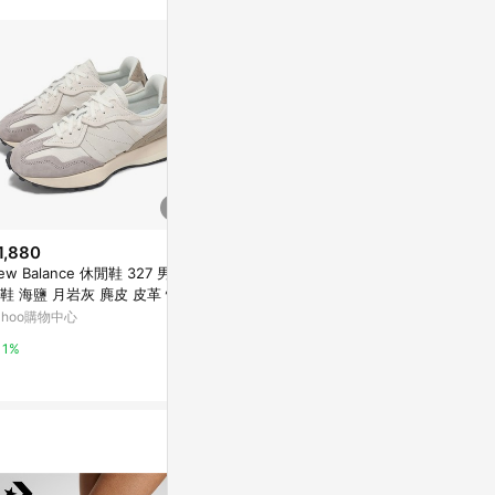
1,880
$2,680
降價
ew Balance 休閒鞋 327 男鞋
Super Lowpro
$2,927
(降$731)
鞋 海鹽 月岩灰 麂皮 皮革 情侶
色滑板鞋
中國李寧女鞋運動鞋板鞋惟吾 禪
 NB U327WGA-D
ahoo購物中心
VANS TAIWAN
女子反光回彈經典休閑鞋AGCR2
72
東森購物 ETMall
1%
2%
0.5%