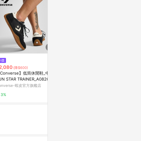
$3,182
降價
歷史低價
ASICS GEL-SONOMA CN GRE
2,080
$2,940
(降$600)
(降$1
Y NAVY
Converse】低筒休閒鞋_中性_
男款淺灰褐色Mo
AREA 02
UN STAR TRAINER_A08263C
水健走鞋|A6D
色德訓鞋 韓星同款 官方旗艦店
onverse-蝦皮官方旗艦店
Timberland
1%
3%
8%