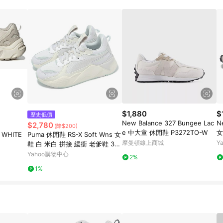
$1,880
$
歷史低價
New Balance 327 Bungee Lac
N
$2,780
(降$200)
e 中大童 休閒鞋 P3272TO-W
女
 WHITE
Puma 休閒鞋 RS-X Soft Wns 女
鞋
摩曼頓線上商城
Y
鞋 白 米白 拼接 緩衝 老爹鞋 39
377208
Yahoo購物中心
2%
1%