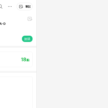
筆記
A-D
搶購
18
點