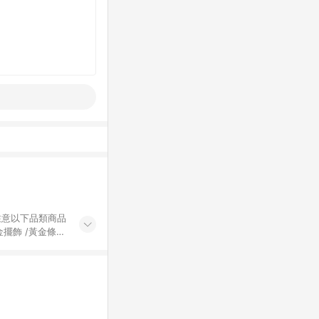
黃金擺飾 /黃金條
的購回饋活動享
除外) 3. 訂
轉賣不具回饋資
認定為準