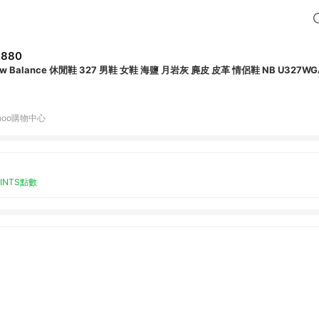
,880
w Balance 休閒鞋 327 男鞋 女鞋 海鹽 月岩灰 麂皮 皮革 情侶鞋 NB U327WG
hoo購物中心
OINTS點數