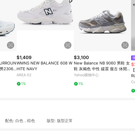
$1,409
$3,100
URROUN
WMNS NEW BALANCE 608 W
New Balance NB 9060 男鞋 女
$
男23061
HITE NAVY
鞋 灰褐色 中性 緩震 復古 休閒
【
運動 休閒鞋 U9060LBA
AREA 02
Yahoo購物中心
R
黑
C
1%
1%
-D 配色: 白色，棕色 版型: 版型正常