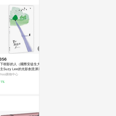
356
$151
$318
下樹影的人（國際安徒生大獎
人雉[二手書_普通]
戀人絮語（羅
主Suzy Lee的光影創意屏風繪
念版）[二手書
Yahoo購物中心
）【城邦讀書花園】
ahoo購物中心
Yahoo購物中
0%
1%
0%