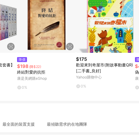
$175
降價
套套書】
歡迎來到奇屋市(附故事動畫QR)
$198
$
(降$22)
[二手書_良好]
終結對愛的抗拒
偽
Yahoo購物中心
康是美網購eShop
康
0%
0%
最全面的裝置支援 最傾聽需求的在地團隊