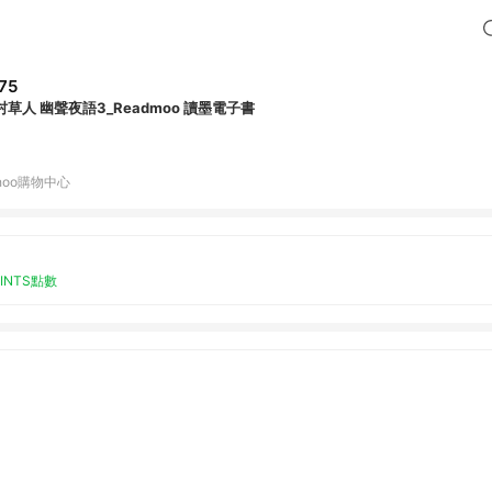
75
村草人 幽聲夜語3_Readmoo 讀墨電子書
hoo購物中心
OINTS點數