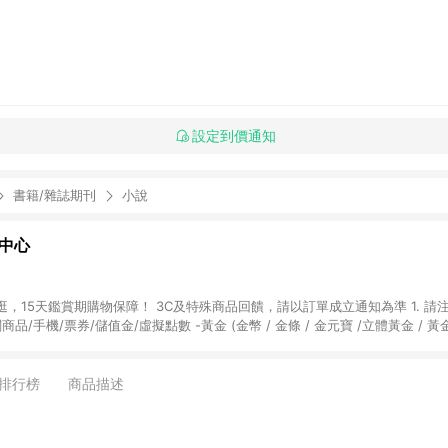
設定到價通知
書籍/雜誌期刊
小說
物中心
天鑑賞期購物保障！ 3C及特殊商品回饋，請以訂單成立通知為準 1. 請注意以下品類商品
關商品/手機/票券/儲值金/虛擬點數 -黃金 (金幣 / 金條 / 金元寶 /立體黃金 / 
] 2. 以下訂單將不符合導購資格，亦不得使用點數紅包： - 點擊Yahoo奇摩APP
 - 購物中心商店之商品：商品賣場中有標示「商店」及顯示商店名稱者(指定活動店家
排行榜
商品描述
購物金/超贈點/福利金/紅利折抵/折價券等虛擬貨幣折抵 4. 大宗採購或批發
定您為大宗採購、批發轉賣而非最終消費使用者，相關認定以Yahoo購物中心之