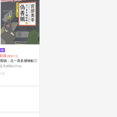
降價
降價
限時加碼
418
$280
$80
(降$112)
(降$120)
善賊：北一喜多捕物帖三
上人(Y31-64)推拉轉-好棒的小
葬送的芙莉蓮 (
精靈
是美網購eShop
PChome 24h
92號BOOK櫃
0%
1%
3%