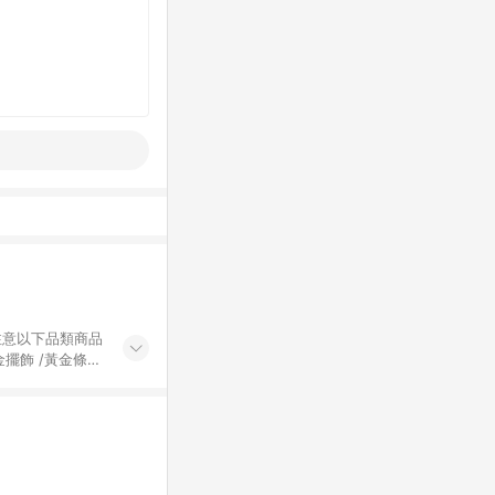
黃金擺飾 /黃金條
的購回饋活動享
除外) 3. 訂
轉賣不具回饋資
認定為準