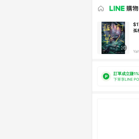
$1
孤
Ya
訂單成立賺1%
下單享LINE P