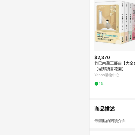
$2,370
竹已南蕪三部曲【大全
【城邦讀書花園】
Yahoo購物中心
1%
商品描述
最體貼的閱讀介面 