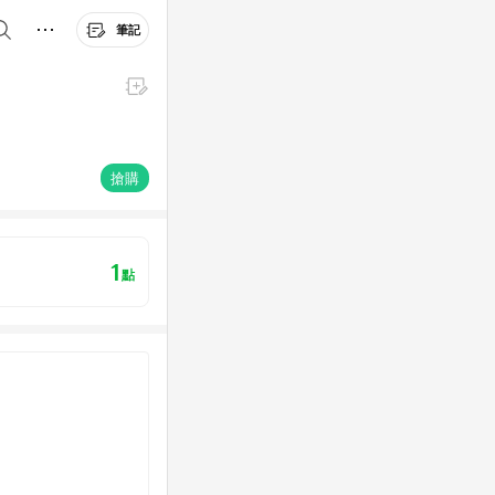
筆記
搶購
1
點