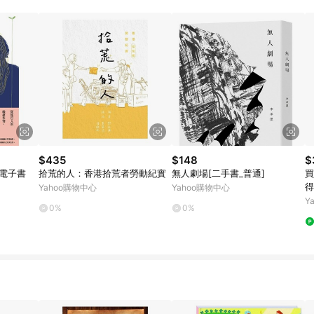
$435
$148
$
墨電子書
拾荒的人：香港拾荒者勞動紀實
無人劇場[二手書_普通]
買
得
Yahoo購物中心
Yahoo購物中心
本
Y
0%
0%