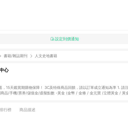
設定到價通知
書籍/雜誌期刊
人文史地書籍
物中心
天鑑賞期購物保障！ 3C及特殊商品回饋，請以訂單成立通知為準 1. 請注意以下品類商品
關商品/手機/票券/儲值金/虛擬點數 -黃金 (金幣 / 金條 / 金元寶 /立體黃金 / 
] 2. 以下訂單將不符合導購資格，亦不得使用點數紅包： - 點擊Yahoo奇摩APP
 - 購物中心商店之商品：商品賣場中有標示「商店」及顯示商店名稱者(指定活動店家
排行榜
商品描述
購物金/超贈點/福利金/紅利折抵/折價券等虛擬貨幣折抵 4. 大宗採購或批發
定您為大宗採購、批發轉賣而非最終消費使用者，相關認定以Yahoo購物中心之