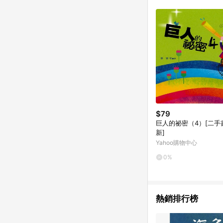
$79
巨人的祕密（4）[二手
新]
Yahoo購物中心
0%
熱銷排行榜