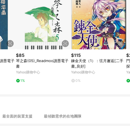
$85
$115
$
 讀墨電子
琴之森(05)_Readmoo讀墨電子
鍊金天使（1）：弦月邂逅[二手
門
書
書_良好]
探
書
Yahoo購物中心
Yahoo購物中心
Y
1%
0%
最全面的裝置支援 最傾聽需求的在地團隊