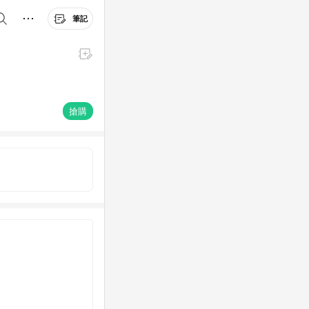
筆記
搶購