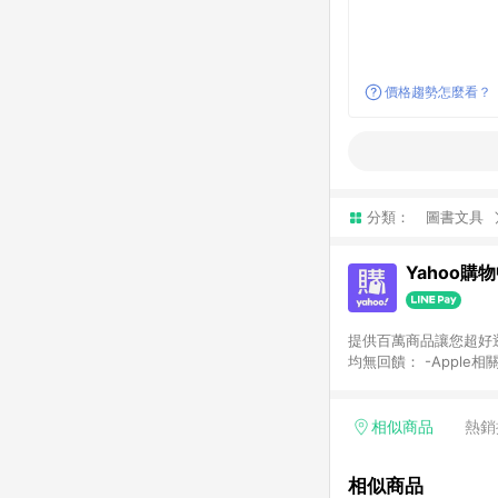
價格趨勢怎麼看？
分類：
圖書文具
Yahoo購
提供百萬商品讓您超好逛，15
均無回饋： -Apple相
塊) [2023/2/10起適用] -電玩/遊戲/相機/單眼/鏡頭/拍立得 [2024/6/1起適用] -內接硬碟、外接硬碟、主機板/顯示卡
[2026/5/18起適用
Yahoo超贈點回饋者
相似商品
熱銷
單回饋金額將扣除運費/
格： 如有相關事證認
相似商品