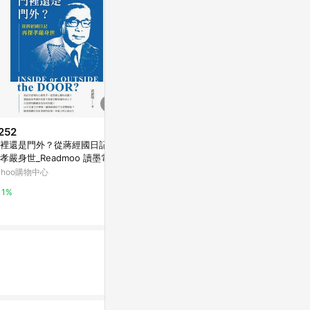
252
$250
$315
裡還是門外？從蔣經國日記再
誰在銀閃閃的地方，等你 ——老
世界宗教：從
孝嚴身世_Readmoo 讀墨電子
年書寫與凋零幻想[二手書_普通]
史，一本了解
ahoo購物中心
Yahoo購物中心
Yahoo購物中
1%
0%
0%