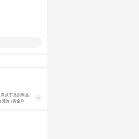
黃金擺飾 /黃金條
的購回饋活動享
除外) 3. 訂
轉賣不具回饋資
認定為準