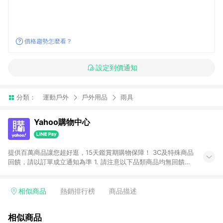
價格趨勢怎麼看？
設定到價通知
分類：
運動戶外
戶外用品
雨具
Yahoo購物中心
提供百萬商品讓您超好逛，15天鑑賞期購物保障！ 3C及特殊商品
回饋，請以訂單成立通知為準 1. 請注意以下品類商品均無回饋：
-Apple相關商品/手機/票券/儲值金/虛擬點數 -黃金 (金幣 / 金條
/ 金元寶 /立體黃金 / 黃金擺飾 /黃金條塊) [2023/2/10起適用] -
電玩/遊戲/相機/單眼/鏡頭/拍立得 [2024/6/1起適用] -內接硬
相似商品
熱銷排行榜
商品描述
碟、外接硬碟、主機板/顯示卡[2026/5/18起適用] 2. 以下訂單將
不符合導購資格，亦不得使用點數紅包： - 點擊Yahoo奇摩APP
相似商品
的購回饋活動享Yahoo超贈點回饋者 - 購物中心商店之商品：商