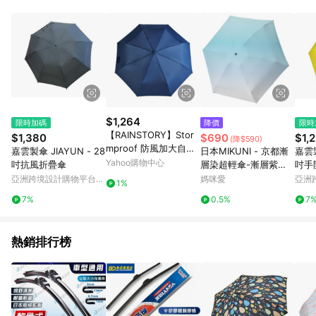
品賣場中有標示「商店」及顯示商店名稱者(指定活動店家除外)
3. 訂單回饋金額將扣除運費/購物金/超贈點/福利金/紅利折抵/折
價券等虛擬貨幣折抵 4. 大宗採購或批發轉賣不具回饋資格： 如
有相關事證認定您為大宗採購、批發轉賣而非最終消費使用者，
相關認定以Yahoo購物中心之認定為準
$1,264
限時加碼
降價
限時
【RAINSTORY】Stor
$1,380
$690
$1,
(降$590)
mproof 防風加大自動
嘉雲製傘 JIAYUN - 28
日本MIKUNI - 京都漸
嘉雲製
傘(星辰藍)
Yahoo購物中心
吋抗風折疊傘
層染超輕傘-漸層紫
吋手
色、漸層水藍、漸層鵝
亞洲跨境設計購物平台
媽咪愛
亞洲
1%
黃-重量：135g. 傘
Pinkoi
Pinko
7%
0.5%
7
面：89CM 傘柄：50C
M
熱銷排行榜