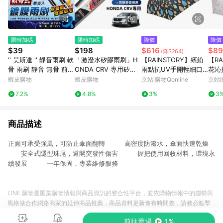
限時加碼
限時加碼
降價
降價
$39
$198
$616
$89
(降$264)
'' 昊斯達 '' 靜音雨刷 軟
「激潑水矽膠雨刷」H
【RAINSTORY】繽紛
【RA
骨 雨刷 靜音 無骨 前擋
ONDA CRV 專用矽膠
雨點抗UV手開輕細口
花沁
全軟骨雨刷 安靜 玻璃
雨刷 防跳靜音 CRV全
紅傘
蝦皮購物
蝦皮購物
京站i購物Qonline
京站i
擋風玻璃 擋水 撥水 勾
系 軟骨雨刷 CRV 鍍膜
7.2%
4.8%
3%
3
式雨刷
雨刷 本田 CRV 雨刷
商品描述
正面可承受強風，可防止傘面翻轉 高密度防潑水，傘面快速乾燥
安全式隱型珠尾，避開突發性傷害 握把使用回收材料，環境永
續發展 一年保固，專業維修服務
LINE 購物是匯集購物情報與商品資訊的整合性平台，並依購物情報中的趨勢與
風格做合作網路商家的延伸商品推薦，商品資料更新會有時間差，請務必點擊
商品至各合作網路商家，確認現售價與購物條件，一切資訊以合作廠商網頁為
前往賣場
1%
準。