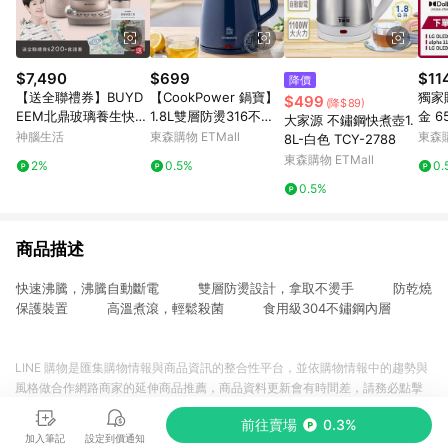
$7,490
$699
$11
降價
【送全聯禮券】BUYD
【CookPower 鍋寶】
獨家
$499
(降$89)
EEM北鼎玻璃養生快煮
1.8L雙層防燙316不鏽
金 6
大家源 不鏽鋼快煮壺1.
壺-粉漾美顏壼旗艦全
鋼保溫快煮壺(KT-9018
o A
神腦生活
東森購物 ETMall
東森購
8L-白色 TCY-2788
配-茱萸粉-K2691-台灣
5)電茶壺/電熱水壺/泡
列 4
東森購物 ETMall
2%
0.5%
0.
公司貨-陳月卿代言
茶壺/煮水壺
D65
0.5%
裝)
商品描述
快速沸騰，沸騰自動斷電 雙層防燙設計，拿取不燙手 防乾燒
保護裝置 高溫煮滾，輕鬆殺菌 食用級304不鏽鋼內層
LINE 購物是匯集購物情報與商品資訊的整合性平台，並依購物情報中的趨勢與
風格做合作網路商家的延伸商品推薦，商品資料更新會有時間差，請務必點擊
商品至各合作網路商家，確認現售價與購物條件，一切資訊以合作廠商網頁為
前往賣場
0.3%
準。
加入筆記
設定到價通知