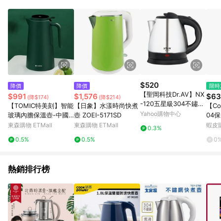
品賣場中有標示「商店」及顯示商店名稱者(指定活動店家除外)
3. 訂單回饋金額將扣除運費/購物金/超贈點/福利金/紅利折抵/折
價券等虛擬貨幣折抵 4. 大宗採購或批發轉賣不具回饋資格： 如
有相關事證認定您為大宗採購、批發轉賣而非最終消費使用者，
相關認定以Yahoo購物中心之認定為準
$520
降價
降價
限時
【聖岡科技Dr.AV】NX
$991
$1,576
$63
(降$174)
(降$214)
-120五星級304不鏽鋼
【TOMIC特美刻】智能
【日象】水漾時尚快煮
【Co
1.2L快煮壺(燒水大師5
Yahoo購物中心
玻璃內膽保溫壺-中國
壺 ZOEI-5171SD
04
號)
紅/復古綠1500ML _TJ
417
東森購物 ETMall
東森購物 ETMall
蝦皮
0.3%
1001003/04
溫壺
0.5%
0.5%
0
熱銷排行榜