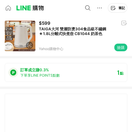
筆記
$599
TAIGA大河 雙層防燙304食品級不鏽鋼
★1.8L分離式快煮壺 CB1044 奶茶色
搶購
Yahoo購物中心
訂單成立賺0.3%
1
點
下單享LINE POINTS點數