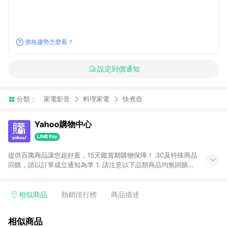
價格趨勢怎麼看？
設定到價通知
分類：
家電影音
料理家電
快煮壺
Yahoo購物中心
提供百萬商品讓您超好逛，15天鑑賞期購物保障！ 3C及特殊商品
回饋，請以訂單成立通知為準 1. 請注意以下品類商品均無回饋：
-Apple相關商品/手機/票券/儲值金/虛擬點數 -黃金 (金幣 / 金條
/ 金元寶 /立體黃金 / 黃金擺飾 /黃金條塊) [2023/2/10起適用] -
電玩/遊戲/相機/單眼/鏡頭/拍立得 [2024/6/1起適用] -內接硬
相似商品
熱銷排行榜
商品描述
碟、外接硬碟、主機板/顯示卡[2026/5/18起適用] 2. 以下訂單將
不符合導購資格，亦不得使用點數紅包： - 點擊Yahoo奇摩APP
相似商品
的購回饋活動享Yahoo超贈點回饋者 - 購物中心商店之商品：商