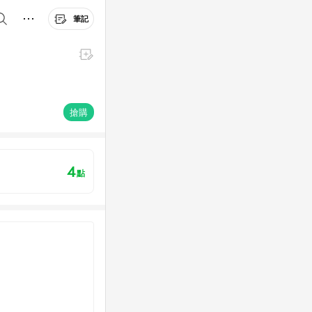
筆記
搶購
4
點