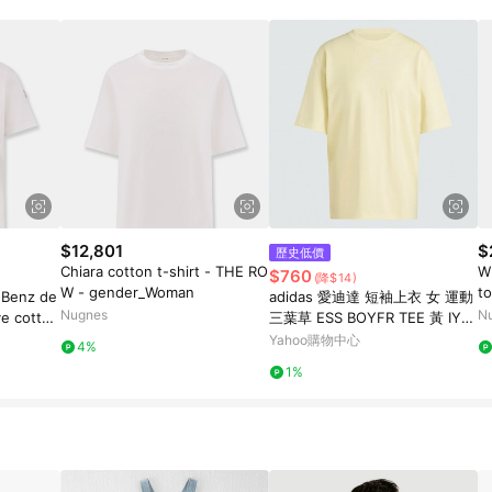
$12,801
$
歷史低價
Chiara cotton t-shirt - THE RO
W
$760
(降$14)
W - gender_Woman
t
-Benz de
adidas 愛迪達 短袖上衣 女 運動
d
Nugnes
N
e cotton
三葉草 ESS BOYFR TEE 黃 IY73
ENIUS -
29
Yahoo購物中心
4%
1%