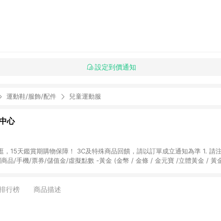
設定到價通知
運動鞋/服飾/配件
兒童運動服
物中心
天鑑賞期購物保障！ 3C及特殊商品回饋，請以訂單成立通知為準 1. 請注意以下品類商品
關商品/手機/票券/儲值金/虛擬點數 -黃金 (金幣 / 金條 / 金元寶 /立體黃金 / 
] 2. 以下訂單將不符合導購資格，亦不得使用點數紅包： - 點擊Yahoo奇摩APP
 - 購物中心商店之商品：商品賣場中有標示「商店」及顯示商店名稱者(指定活動店家
排行榜
商品描述
購物金/超贈點/福利金/紅利折抵/折價券等虛擬貨幣折抵 4. 大宗採購或批發
定您為大宗採購、批發轉賣而非最終消費使用者，相關認定以Yahoo購物中心之