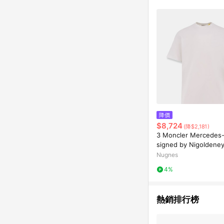
降價
$8,724
(降$2,181)
3 Moncler Mercedes
signed by Nigoldeney
T-shirt - MONCLER G
Nugnes
gender_Man
4%
熱銷排行榜