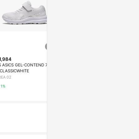
1,984
$741
歷史低價
S ASICS GEL-CONTEND 7 KID
Toddler Organic Cotton Gauze
$616
(降$176
 CLASSICWHITE
Overalls
NBA 兒童/
REA 02
Carter's
袖上衣 馬刺
NBA Store Ta
1%
0.5%
2%