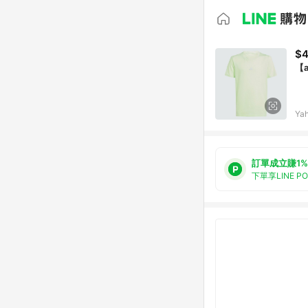
$
【a
Ya
訂單成立賺1%
下單享LINE P