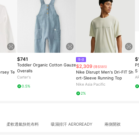
$741
$
降價
Toddler Organic Cotton Gauze
P
$2,309
(降$585)
Overalls
S
ersey Te
Nike Disrupt Men's Dri-FIT Sh
Carter's
A
ort-Sleeve Running Top
Nike Asia Pacific
0.5%
2%
軟透氣快乾布料 吸濕排汗 AEROREADY 兩側開衩