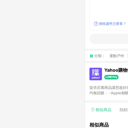
價格趨勢怎麼看？
分類：
運動戶外
Yahoo購
提供百萬商品讓您超好逛，15
均無回饋： -Apple相
塊) [2023/2/10起適用] -電玩/遊戲/相機/單眼/鏡頭/拍立得 [2024/6/1起適用] -內接硬碟、外接硬碟、主機板/顯示卡
[2026/5/18起適用
Yahoo超贈點回饋者
相似商品
熱銷
單回饋金額將扣除運費/
格： 如有相關事證認
相似商品