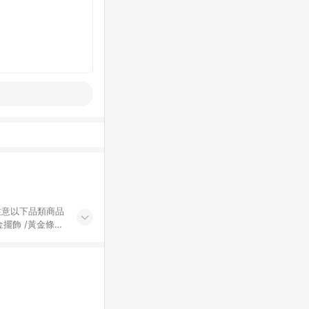
黃金擺飾 /黃金條
的購回饋活動享
除外) 3. 訂
轉賣不具回饋資
認定為準