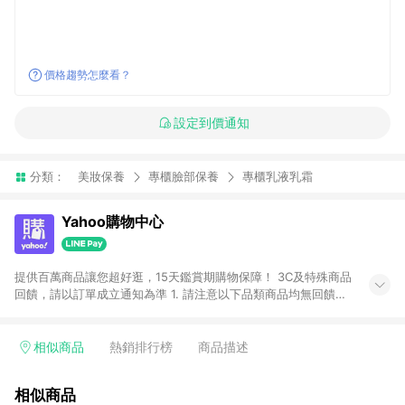
價格趨勢怎麼看？
設定到價通知
分類：
美妝保養
專櫃臉部保養
專櫃乳液乳霜
Yahoo購物中心
提供百萬商品讓您超好逛，15天鑑賞期購物保障！ 3C及特殊商品
回饋，請以訂單成立通知為準 1. 請注意以下品類商品均無回饋：
-Apple相關商品/手機/票券/儲值金/虛擬點數 -黃金 (金幣 / 金條
/ 金元寶 /立體黃金 / 黃金擺飾 /黃金條塊) [2023/2/10起適用] -
電玩/遊戲/相機/單眼/鏡頭/拍立得 [2024/6/1起適用] -內接硬
相似商品
熱銷排行榜
商品描述
碟、外接硬碟、主機板/顯示卡[2026/5/18起適用] 2. 以下訂單將
不符合導購資格，亦不得使用點數紅包： - 點擊Yahoo奇摩APP
相似商品
的購回饋活動享Yahoo超贈點回饋者 - 購物中心商店之商品：商