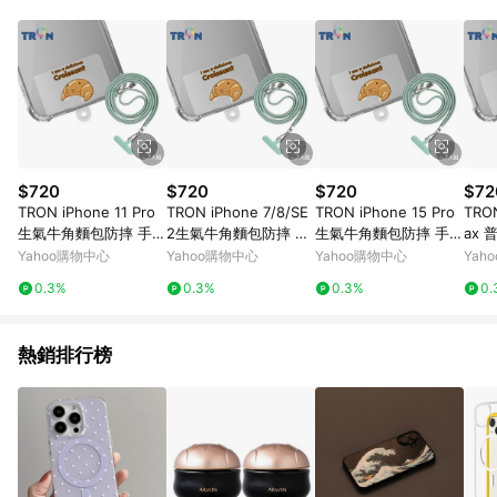
品賣場中有標示「商店」及顯示商店名稱者(指定活動店家除外)
3. 訂單回饋金額將扣除運費/購物金/超贈點/福利金/紅利折抵/折
價券等虛擬貨幣折抵 4. 大宗採購或批發轉賣不具回饋資格： 如
有相關事證認定您為大宗採購、批發轉賣而非最終消費使用者，
相關認定以Yahoo購物中心之認定為準
$720
$720
$720
$72
TRON iPhone 11 Pro
TRON iPhone 7/8/SE
TRON iPhone 15 Pro
TRON
生氣牛角麵包防摔 手機
2生氣牛角麵包防摔 手
生氣牛角麵包防摔 手機
ax
掛繩 手機殼
機 掛繩 手機殼
掛繩 手機殼
手機
Yahoo購物中心
Yahoo購物中心
Yahoo購物中心
Yah
0.3%
0.3%
0.3%
0.
熱銷排行榜