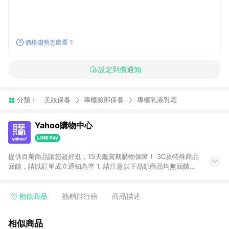
價格趨勢怎麼看？
設定到價通知
分類：
美妝保養
專櫃臉部保養
專櫃乳液乳霜
Yahoo購物中心
提供百萬商品讓您超好逛，15天鑑賞期購物保障！ 3C及特殊商品
回饋，請以訂單成立通知為準 1. 請注意以下品類商品均無回饋：
-Apple相關商品/手機/票券/儲值金/虛擬點數 -黃金 (金幣 / 金條
/ 金元寶 /立體黃金 / 黃金擺飾 /黃金條塊) [2023/2/10起適用] -
電玩/遊戲/相機/單眼/鏡頭/拍立得 [2024/6/1起適用] -內接硬
相似商品
熱銷排行榜
商品描述
碟、外接硬碟、主機板/顯示卡[2026/5/18起適用] 2. 以下訂單將
不符合導購資格，亦不得使用點數紅包： - 點擊Yahoo奇摩APP
相似商品
的購回饋活動享Yahoo超贈點回饋者 - 購物中心商店之商品：商