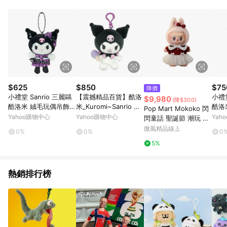
品賣場中有標示「商店」及顯示商店名稱者(指定活動店家除外)
3. 訂單回饋金額將扣除運費/購物金/超贈點/福利金/紅利折抵/折
價券等虛擬貨幣折抵 4. 大宗採購或批發轉賣不具回饋資格： 如
有相關事證認定您為大宗採購、批發轉賣而非最終消費使用者，
相關認定以Yahoo購物中心之認定為準
$625
$850
$75
降價
小禮堂 Sanrio 三麗鷗
【震撼精品百貨】酷洛
小禮堂
$9,980
(降$300)
酷洛米 絨毛玩偶吊飾
米_Kuromi~Sanrio 日
酷洛
Pop Mart Mokoko 閃
(搖滾甜心)
本SANRIO三麗鷗 酷洛
(花園
Yahoo購物中心
Yahoo購物中心
Yah
閃童話 聖誕節 潮玩 掛
米絨毛玩偶吊飾-冰淇
件 12404010056
微風精品線上
0%
0%
0
淋*16163
5%
熱銷排行榜