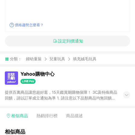
價格趨勢怎麼看？
設定到價通知
分類：
婦幼童裝
兒童玩具
填充絨毛玩具
Yahoo購物中心
提供百萬商品讓您超好逛，15天鑑賞期購物保障！ 3C及特殊商品
回饋，請以訂單成立通知為準 1. 請注意以下品類商品均無回饋：
-Apple相關商品/手機/票券/儲值金/虛擬點數 -黃金 (金幣 / 金條
/ 金元寶 /立體黃金 / 黃金擺飾 /黃金條塊) [2023/2/10起適用] -
電玩/遊戲/相機/單眼/鏡頭/拍立得 [2024/6/1起適用] -內接硬
相似商品
熱銷排行榜
商品描述
碟、外接硬碟、主機板/顯示卡[2026/5/18起適用] 2. 以下訂單將
不符合導購資格，亦不得使用點數紅包： - 點擊Yahoo奇摩APP
相似商品
的購回饋活動享Yahoo超贈點回饋者 - 購物中心商店之商品：商