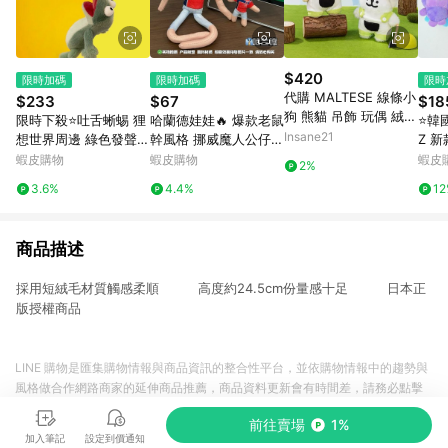
$420
限時加碼
限時加碼
限時
代購 MALTESE 線條小
$233
$67
$18
狗 熊貓 吊飾 玩偶 絨毛
限時下殺⭐️吐舌蜥蜴 狸
哈蘭德娃娃🔥 爆款老鼠
⭐韓
玩具/預購
Insane21
想世界周邊 綠色發聲蜥
幹風格 挪威魔人公仔
Z 新
蜴 吐舌磁吸玩偶 搞怪
抽象醜萌球星玩偶 梅西
玩偶
蝦皮購物
蝦皮購物
蝦皮
2%
公仔 Kuso交換禮物 醜
C羅 姆巴佩 生日交換禮
3.6%
4.4%
1
萌吐舌磁吸小蜥蜴帶發
物新款哈蘭德梅西C羅
音毛絨
姆
商品描述
採用短絨毛材質觸感柔順 高度約24.5cm份量感十足 日本正
版授權商品
LINE 購物是匯集購物情報與商品資訊的整合性平台，並依購物情報中的趨勢與
風格做合作網路商家的延伸商品推薦，商品資料更新會有時間差，請務必點擊
商品至各合作網路商家，確認現售價與購物條件，一切資訊以合作廠商網頁為
前往賣場
1%
準。
加入筆記
設定到價通知