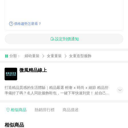
價格趨勢怎麼看？
設定到價通知
分類：
婦幼童裝
女童童裝
女童造型服飾
微風精品線上
打造精品質感的生活體驗｜精品嚴選 輕奢 x 時尚 x 細節 精品控
準備好了嗎？名人同款服飾鞋包，一鍵下單快速到貨！ 給自己一
份最好的禮物！歐系質感精品進駐，珠寶名品、手錶配飾。不定
期折扣 網購超划算！ ● 注意事項：需透過 LINE 購物前往並在同
一瀏覽器於 24 小時內結帳才享有回饋，點數將於廠商出貨後 30
相似商品
熱銷排行榜
商品描述
天前後發送。 ● Breeze Beauty 國際美妝：僅限指定專區享點
數回饋（※ 官網首頁路徑：獨家企劃 > LINE 購物回饋專區 >
相似商品
Breeze Beauty；其餘商品皆不享點數回饋。）