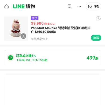
筆記
降價
$9,980
(降$300)
Pop Mart Mokoko 閃閃童話 聖誕節 潮玩 掛
件 12404010056
搶購
微風精品線上
訂單成立賺5%
499
點
下單享LINE POINTS點數