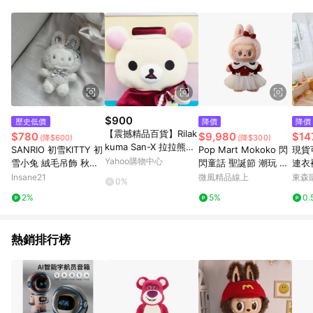
$900
歷史低價
降價
降價
【震撼精品百貨】Rilak
$780
$9,980
$14
(降$600)
(降$300)
kuma San-X 拉拉熊懶
SANRIO 初雪KITTY 初
Pop Mart Mokoko 閃
現貨
懶熊~拉拉熊絨毛娃娃-
Yahoo購物中心
雪小兔 絨毛吊飾 秋冬
閃童話 聖誕節 潮玩 掛
連衣
淑女風造型-牛奶妹#00
配件 毛絨絨 療癒小物
件 12404010056
m娃
Insane21
微風精品線上
東森購
0%
765
換
2%
5%
0.
熱銷排行榜