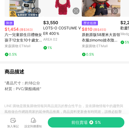
$3,550
$2,
降價
歷史低價
LOTS-O COSTUME V
歡慶
$1,454
$810
(降$363)
(降$455)
ER 400％
Wed
六一兒童節生日禮物女
原創原版58厘米大首領
AREA 02
孩子12女生10十歲女童
衣服zimomo娃衣陰晴
5
高端實用小學生9女兒8
天使娃衣玩偶衣服
東森購物 ETMall
東森購物 ETMall
1%
0.5%
0.5%
商品描述
"產品尺寸：約18公分
材質：PVC/聚酯纖維"
LINE 購物是匯集購物情報與商品資訊的整合性平台，並依購物情報中的趨勢與
風格做合作網路商家的延伸商品推薦，商品資料更新會有時間差，請務必點擊
商品至各合作網路商家，確認現售價與購物條件，一切資訊以合作廠商網頁為
前往賣場
5%
準。
加入筆記
設定到價通知