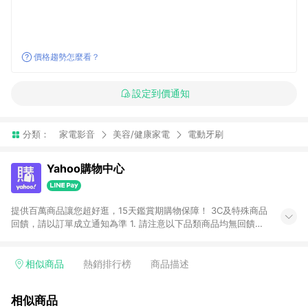
價格趨勢怎麼看？
設定到價通知
分類：
家電影音
美容/健康家電
電動牙刷
Yahoo購物中心
提供百萬商品讓您超好逛，15天鑑賞期購物保障！ 3C及特殊商品
回饋，請以訂單成立通知為準 1. 請注意以下品類商品均無回饋：
-Apple相關商品/手機/票券/儲值金/虛擬點數 -黃金 (金幣 / 金條
/ 金元寶 /立體黃金 / 黃金擺飾 /黃金條塊) [2023/2/10起適用] -
電玩/遊戲/相機/單眼/鏡頭/拍立得 [2024/6/1起適用] -內接硬
相似商品
熱銷排行榜
商品描述
碟、外接硬碟、主機板/顯示卡[2026/5/18起適用] 2. 以下訂單將
不符合導購資格，亦不得使用點數紅包： - 點擊Yahoo奇摩APP
相似商品
的購回饋活動享Yahoo超贈點回饋者 - 購物中心商店之商品：商