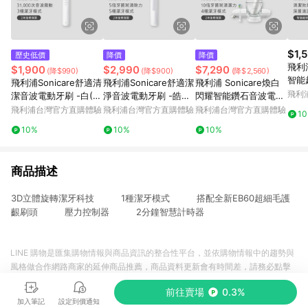
$1,
歷史低價
降價
降價
飛利浦
$1,900
$2,990
$7,290
(降$990)
(降$900)
(降$2,560)
智能
飛利浦Sonicare舒適清
飛利浦Sonicare舒適潔
飛利浦 Sonicare煥白
白 (
飛利
潔音波電動牙刷 -白(H
淨音波電動牙刷 -皓月
閃耀智能鑽石音波電動
X5070/02)
白(HX5191/01)
牙刷-白鑽(HX9912/0
飛利浦台灣官方直購體驗
飛利浦台灣官方直購體驗
飛利浦台灣官方直購體驗
1
7)
10%
10%
10%
商品描述
3D立體旋轉潔牙科技 1種潔牙模式 搭配全新EB60超細毛護
齦刷頭 壓力控制器 2分鐘智慧計時器
LINE 購物是匯集購物情報與商品資訊的整合性平台，並依購物情報中的趨勢與
風格做合作網路商家的延伸商品推薦，商品資料更新會有時間差，請務必點擊
商品至各合作網路商家，確認現售價與購物條件，一切資訊以合作廠商網頁為
前往賣場
0.3%
準。
加入筆記
設定到價通知