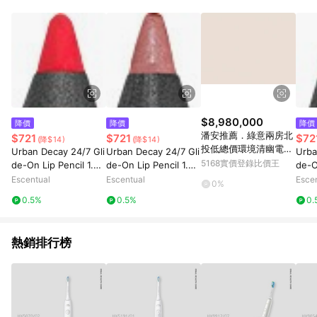
品賣場中有標示「商店」及顯示商店名稱者(指定活動店家除外)
3. 訂單回饋金額將扣除運費/購物金/超贈點/福利金/紅利折抵/折
價券等虛擬貨幣折抵 4. 大宗採購或批發轉賣不具回饋資格： 如
有相關事證認定您為大宗採購、批發轉賣而非最終消費使用者，
相關認定以Yahoo購物中心之認定為準
$8,980,000
降價
降價
降價
潘安推薦．綠意兩房北
$721
$721
$72
(降$14)
(降$14)
投低總價環境清幽電梯
Urban Decay 24/7 Gli
Urban Decay 24/7 Gli
Urba
美宅｜台北市北投區溫
5168實價登錄比價王
de-On Lip Pencil 1.2g
de-On Lip Pencil 1.2g
de-O
泉路
714
Peyote
Nak
Escentual
Escentual
Esce
0%
0.5%
0.5%
0.
熱銷排行榜