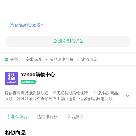
價格趨勢怎麼看？
設定到價通知
分類：
美妝保養
美體清潔保養
沐浴用品
Yahoo購物中心
提供百萬商品讓您超好逛，15天鑑賞期購物保障！ 3C及特殊商品
回饋，請以訂單成立通知為準 1. 請注意以下品類商品均無回饋：
-Apple相關商品/手機/票券/儲值金/虛擬點數 -黃金 (金幣 / 金條
/ 金元寶 /立體黃金 / 黃金擺飾 /黃金條塊) [2023/2/10起適用] -
電玩/遊戲/相機/單眼/鏡頭/拍立得 [2024/6/1起適用] -內接硬
相似商品
熱銷排行榜
商品描述
碟、外接硬碟、主機板/顯示卡[2026/5/18起適用] 2. 以下訂單將
不符合導購資格，亦不得使用點數紅包： - 點擊Yahoo奇摩APP
相似商品
的購回饋活動享Yahoo超贈點回饋者 - 購物中心商店之商品：商