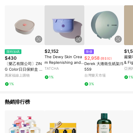
品賣場中有標示「商店」及顯示商店名稱者(指定活動店家除外)
3. 訂單回饋金額將扣除運費/購物金/超贈點/福利金/紅利折抵/折
價券等虛擬貨幣折抵 4. 大宗採購或批發轉賣不具回饋資格： 如
有相關事證認定您為大宗採購、批發轉賣而非最終消費使用者，
相關認定以Yahoo購物中心之認定為準
$2,152
$1,
限時加碼
降價
The Dewy Skin Crea
巖蘭草
$430
$2,958
(降$92)
m Replenishing and P
& F
〔樂乙有限公司〕ZIN
Derek 大捲衛生紙架/5
lumping Moisturizer
TATCHA
亞洲
G Color日日保鮮盒 50
559
Japanese Skincare 5
Pinko
0ml 3種顏色
萬家福線上購物
台灣樂天市場
1%
1
0 ml/1.7 fl. oz Refill Ta
1%
3%
tcha
熱銷排行榜