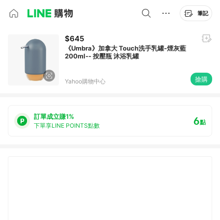
筆記
$645
《Umbra》加拿大 Touch洗手乳罐-煙灰藍
200ml-- 按壓瓶 沐浴乳罐
搶購
Yahoo購物中心
訂單成立賺1%
6
點
下單享LINE POINTS點數