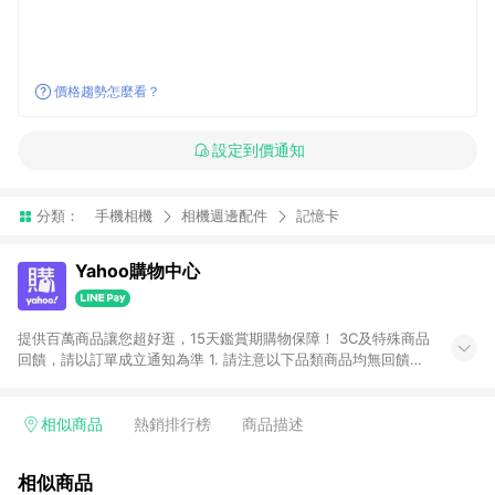
價格趨勢怎麼看？
設定到價通知
分類：
手機相機
相機週邊配件
記憶卡
Yahoo購物中心
提供百萬商品讓您超好逛，15天鑑賞期購物保障！ 3C及特殊商品
回饋，請以訂單成立通知為準 1. 請注意以下品類商品均無回饋：
-Apple相關商品/手機/票券/儲值金/虛擬點數 -黃金 (金幣 / 金條
/ 金元寶 /立體黃金 / 黃金擺飾 /黃金條塊) [2023/2/10起適用] -
電玩/遊戲/相機/單眼/鏡頭/拍立得 [2024/6/1起適用] -內接硬
相似商品
熱銷排行榜
商品描述
碟、外接硬碟、主機板/顯示卡[2026/5/18起適用] 2. 以下訂單將
不符合導購資格，亦不得使用點數紅包： - 點擊Yahoo奇摩APP
相似商品
的購回饋活動享Yahoo超贈點回饋者 - 購物中心商店之商品：商