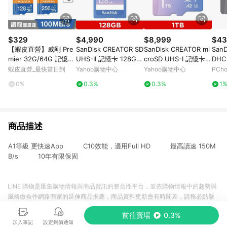
$329
$4,990
$8,999
$43
【蝦皮直營】威剛 Pre
SanDisk CREATOR SD
SanDisk CREATOR mi
SanD
mier 32G/64G 記憶卡
UHS-II 記憶卡 128GB
croSD UHS-I 記憶卡 1
DHC
(附轉卡) micro SD A1
(公司貨)
TB(公司貨)
憶卡 
蝦皮直營_最快當日到
Yahoo購物中心
Yahoo購物中心
PCh
C10
0%
0.3%
0.3%
1
商品描述
A1等級 更快速App C10效能，適用Full HD 最高讀速 150M
B/s 10年有限保固
LINE 購物是匯集購物情報與商品資訊的整合性平台，並依購物情報中的趨勢與
風格做合作網路商家的延伸商品推薦，商品資料更新會有時間差，請務必點擊
商品至各合作網路商家，確認現售價與購物條件，一切資訊以合作廠商網頁為
前往賣場
0.3%
準。
加入筆記
設定到價通知