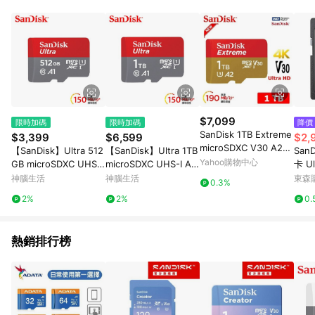
品賣場中有標示「商店」及顯示商店名稱者(指定活動店家除外)
3. 訂單回饋金額將扣除運費/購物金/超贈點/福利金/紅利折抵/折
價券等虛擬貨幣折抵 4. 大宗採購或批發轉賣不具回饋資格： 如
有相關事證認定您為大宗採購、批發轉賣而非最終消費使用者，
相關認定以Yahoo購物中心之認定為準
$7,099
限時加碼
限時加碼
降價
SanDisk 1TB Extreme
$3,399
$6,599
$2,
microSDXC V30 A2
【SanDisk】Ultra 512
【SanDisk】Ultra 1TB
San
記憶卡
Yahoo購物中心
GB microSDXC UHS-I
microSDXC UHS-I A1
卡 Ul
A1 記憶卡(讀取達150
記憶卡(讀取達150MB/
C10
神腦生活
神腦生活
東森購
0.3%
MB/s)
s)
2%
2%
0.
熱銷排行榜