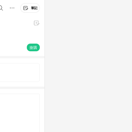
筆記
搶購