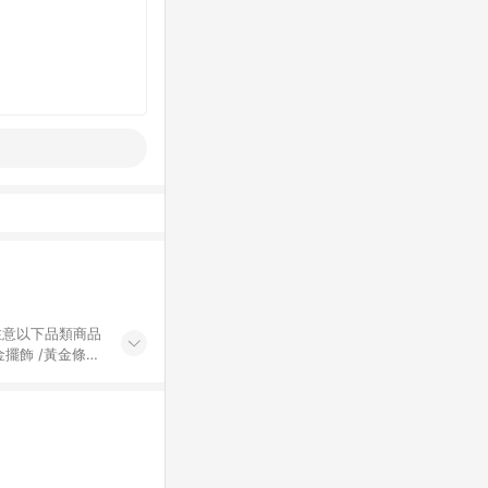
黃金擺飾 /黃金條
的購回饋活動享
除外) 3. 訂
轉賣不具回饋資
認定為準