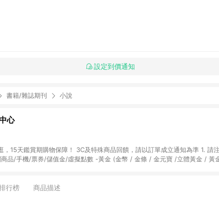
設定到價通知
書籍/雜誌期刊
小說
物中心
天鑑賞期購物保障！ 3C及特殊商品回饋，請以訂單成立通知為準 1. 請注意以下品類商品
關商品/手機/票券/儲值金/虛擬點數 -黃金 (金幣 / 金條 / 金元寶 /立體黃金 / 
] 2. 以下訂單將不符合導購資格，亦不得使用點數紅包： - 點擊Yahoo奇摩APP
 - 購物中心商店之商品：商品賣場中有標示「商店」及顯示商店名稱者(指定活動店家
排行榜
商品描述
購物金/超贈點/福利金/紅利折抵/折價券等虛擬貨幣折抵 4. 大宗採購或批發
定您為大宗採購、批發轉賣而非最終消費使用者，相關認定以Yahoo購物中心之