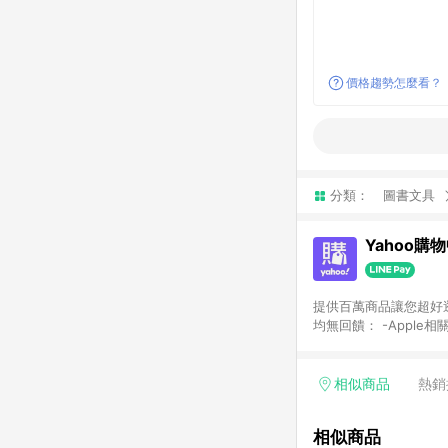
價格趨勢怎麼看？
分類：
圖書文具
Yahoo購
提供百萬商品讓您超好逛，15
均無回饋： -Apple相
塊) [2023/2/10起適用] -電玩/遊戲/相機/單眼/鏡頭/拍立得 [2024/6/1起適用] -內接硬碟、外接硬碟、主機板/顯示卡
[2026/5/18起適用
Yahoo超贈點回饋者
相似商品
熱銷
單回饋金額將扣除運費/
格： 如有相關事證認
相似商品