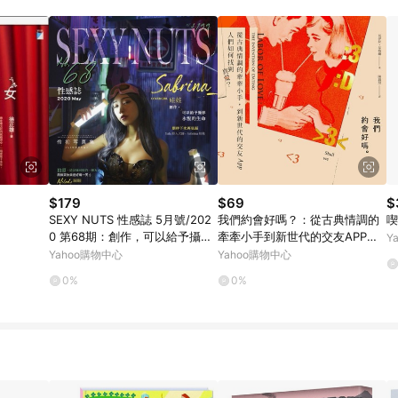
$179
$69
$
SEXY NUTS 性感誌 5月號/202
我們約會好嗎？：從古典情調的
喫
0 第68期：創作，可以給予攝影
牽牽小手到新世代的交友APP，
Y
永恆的生命 期待下次再見面 ──
人們如何找到真愛？[二手書_普
Yahoo購物中心
Yahoo購物中心
─Yala野人
通]
0%
0%