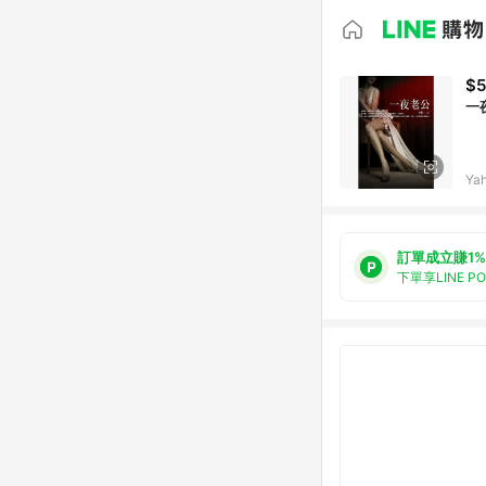
$
一
Ya
訂單成立賺1%
下單享LINE P