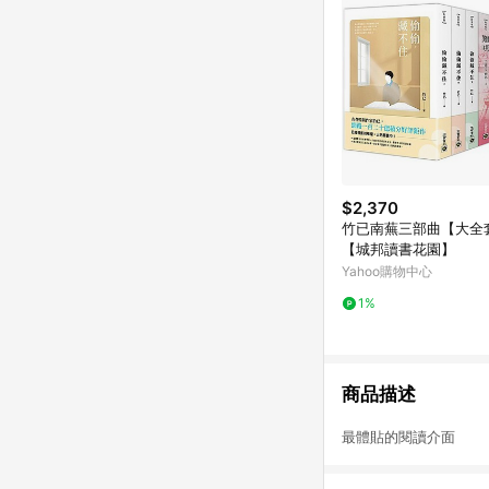
$2,370
竹已南蕪三部曲【大全
【城邦讀書花園】
Yahoo購物中心
1%
商品描述
最體貼的閱讀介面 