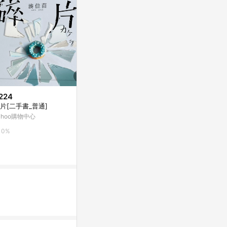
224
歷史低價
降價
片[二手書_普通]
$331
$280
(降$47)
(降$120
ahoo購物中心
黑色的烈日
上人(Y31-6
精靈
康是美網購eShop
0%
92號BOOK櫃
0%
3%