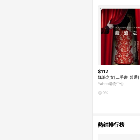
$112
飄浪之女[二手書_普通]
Yahoo購物中心
0%
熱銷排行榜