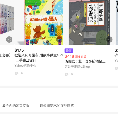
$175
$
降價
套套書】
歡迎來到奇屋市(附故事動畫QR)
碎
$418
(降$112)
[二手書_良好]
Y
偽善賊：北一喜多捕物帖三
Yahoo購物中心
康是美網購eShop
0%
0%
最全面的裝置支援 最傾聽需求的在地團隊