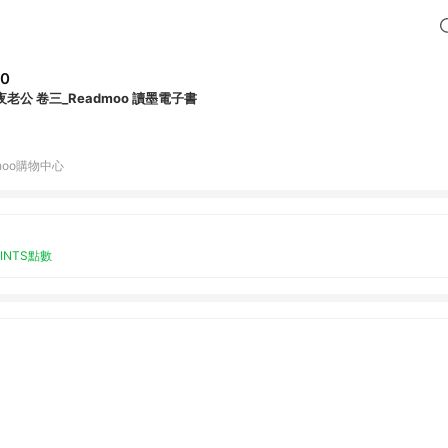
50
夜老公 卷三_Readmoo 讀墨電子書
hoo購物中心
OINTS點數