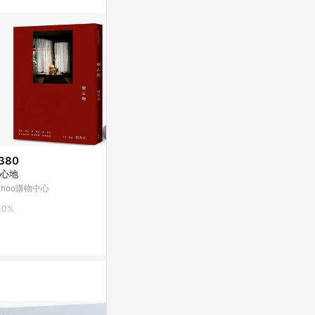
380
$69
$218
心地
談一場不分手的戀愛[二手書_良
專屬療裎[二手
好]
ahoo購物中心
Yahoo購物中
Yahoo購物中心
0%
0%
0%