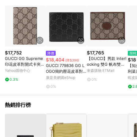
品賣場中有標示「商店」及顯示商店名稱者(指定活動店家除外)
3. 訂單回饋金額將扣除運費/購物金/超贈點/福利金/紅利折抵/折
價券等虛擬貨幣折抵 4. 大宗採購或批發轉賣不具回饋資格： 如
有相關事證認定您為大宗採購、批發轉賣而非最終消費使用者，
相關認定以Yahoo購物中心之認定為準
$17,752
$17,765
降價
限時
GUCCI GG Supreme
【GUCCI】男款 Interl
$18,404
$18
(降$396)
印花皮革對開式卡夾
ocking 雙G 帆布雙摺
GUCCI 779836 GG L
【知
(駝)
短夾(含可拆式卡片套)-
Yahoo購物中心
東森購物 ETMall
OGO簡約壓花皮革對開
利菜
米色/烏木色 72317192
八卡短夾.黑
清潔
康是美網購eShop
蝦皮
0.3%
0%
TCG 8563
0%
2.
熱銷排行榜