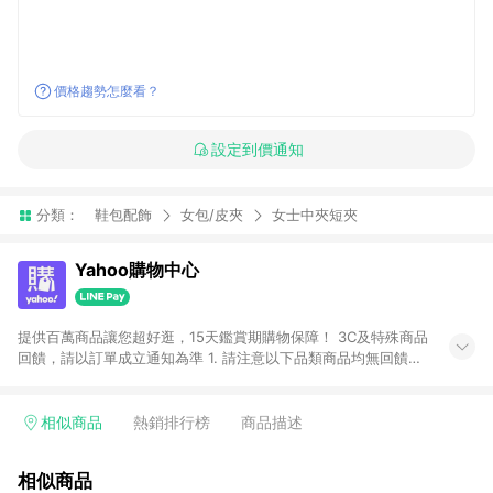
價格趨勢怎麼看？
設定到價通知
分類：
鞋包配飾
女包/皮夾
女士中夾短夾
Yahoo購物中心
提供百萬商品讓您超好逛，15天鑑賞期購物保障！ 3C及特殊商品
回饋，請以訂單成立通知為準 1. 請注意以下品類商品均無回饋：
-Apple相關商品/手機/票券/儲值金/虛擬點數 -黃金 (金幣 / 金條
/ 金元寶 /立體黃金 / 黃金擺飾 /黃金條塊) [2023/2/10起適用] -
電玩/遊戲/相機/單眼/鏡頭/拍立得 [2024/6/1起適用] -內接硬
相似商品
熱銷排行榜
商品描述
碟、外接硬碟、主機板/顯示卡[2026/5/18起適用] 2. 以下訂單將
不符合導購資格，亦不得使用點數紅包： - 點擊Yahoo奇摩APP
相似商品
的購回饋活動享Yahoo超贈點回饋者 - 購物中心商店之商品：商