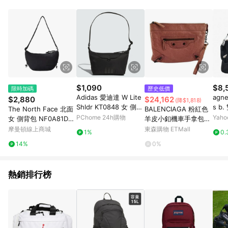
品賣場中有標示「商店」及顯示商店名稱者(指定活動店家除外)
3. 訂單回饋金額將扣除運費/購物金/超贈點/福利金/紅利折抵/折
價券等虛擬貨幣折抵 4. 大宗採購或批發轉賣不具回饋資格： 如
有相關事證認定您為大宗採購、批發轉賣而非最終消費使用者，
相關認定以Yahoo購物中心之認定為準
$1,090
$8,
限時加碼
歷史低價
Adidas 愛迪達 W Lite
agn
$2,880
$24,162
(降$1,818)
Shldr KT0848 女 側背
s 
The North Face 北面
BALENCIAGA 粉紅色
包 肩背 斜背 肩帶可調
包(
PChome 24h購物
Yah
女 側背包 NF0A81DS4
羊皮小釦機車手拿包
小包 黑
H0
【九成新展示品半價出
摩曼頓線上商城
東森購物 ETMall
1%
0.
清-已經過專業臭氧紫
14%
0%
外線清潔】
熱銷排行榜