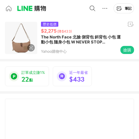
筆記
歷史低價
$2,275
(降$433)
The North Face 北臉 側背包 斜背包 小包 運
動小包 隨身小包 W NEVER STOP
CROSSBODY 卡其 NF0A81DS6IH
搶購
Yahoo購物中心
訂單成立賺1%
近一年最省
22
$433
點