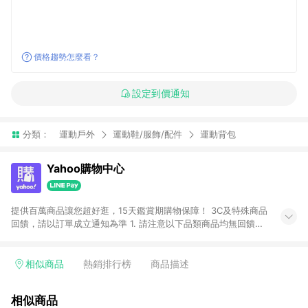
價格趨勢怎麼看？
設定到價通知
分類：
運動戶外
運動鞋/服飾/配件
運動背包
Yahoo購物中心
提供百萬商品讓您超好逛，15天鑑賞期購物保障！ 3C及特殊商品
回饋，請以訂單成立通知為準 1. 請注意以下品類商品均無回饋：
-Apple相關商品/手機/票券/儲值金/虛擬點數 -黃金 (金幣 / 金條
/ 金元寶 /立體黃金 / 黃金擺飾 /黃金條塊) [2023/2/10起適用] -
電玩/遊戲/相機/單眼/鏡頭/拍立得 [2024/6/1起適用] -內接硬
相似商品
熱銷排行榜
商品描述
碟、外接硬碟、主機板/顯示卡[2026/5/18起適用] 2. 以下訂單將
不符合導購資格，亦不得使用點數紅包： - 點擊Yahoo奇摩APP
相似商品
的購回饋活動享Yahoo超贈點回饋者 - 購物中心商店之商品：商