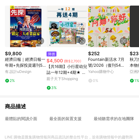
品賣場中有標示「商店」及顯示商店名稱者(指定活動店家除外)
3. 訂單回饋金額將扣除運費/購物金/超贈點/福利金/紅利折抵/折
價券等虛擬貨幣折抵 4. 大宗採購或批發轉賣不具回饋資格： 如
有相關事證認定您為大宗採購、批發轉賣而非最終消費使用者，
相關認定以Yahoo購物中心之認定為準
$9,800
$252
$23
降價
經濟日報｜經濟日報一
Fountain新活水 7月
秋刀
$4,500
(降$2,700)
年期+先探投資週刊52
號/2026（復刊54
本物
【共16期】小行星幼兒
期
期）：阿媽，你好 A-
有.設計uDesign
Yahoo購物中心
亞洲
誌一年12期+4期★ 小
Má Rocks
Pinko
行星續訂戶優惠
親子天下Shopping
2%
0%
1
3%
商品描述
最體貼的閱讀介面 最全面的裝置支援 最傾聽需求的在地團隊
LINE 購物是匯集購物情報與商品資訊的整合性平台，並依購物情報中的趨勢與