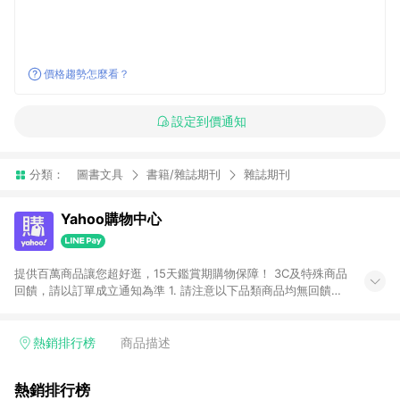
價格趨勢怎麼看？
設定到價通知
分類：
圖書文具
書籍/雜誌期刊
雜誌期刊
Yahoo購物中心
提供百萬商品讓您超好逛，15天鑑賞期購物保障！ 3C及特殊商品
回饋，請以訂單成立通知為準 1. 請注意以下品類商品均無回饋：
-Apple相關商品/手機/票券/儲值金/虛擬點數 -黃金 (金幣 / 金條
/ 金元寶 /立體黃金 / 黃金擺飾 /黃金條塊) [2023/2/10起適用] -
電玩/遊戲/相機/單眼/鏡頭/拍立得 [2024/6/1起適用] -內接硬
熱銷排行榜
商品描述
碟、外接硬碟、主機板/顯示卡[2026/5/18起適用] 2. 以下訂單將
不符合導購資格，亦不得使用點數紅包： - 點擊Yahoo奇摩APP
熱銷排行榜
的購回饋活動享Yahoo超贈點回饋者 - 購物中心商店之商品：商