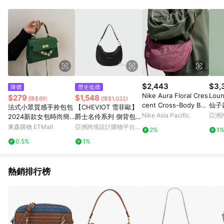
品賣場中有標示「商店」及顯示商店名稱者(指定活動店家除外)
3. 訂單回饋金額將扣除運費/購物金/超贈點/福利金/紅利折抵/折
價券等虛擬貨幣折抵 4. 大宗採購或批發轉賣不具回饋資格： 如
有相關事證認定您為大宗採購、批發轉賣而非最終消費使用者，
相關認定以Yahoo購物中心之認定為準
$2,443
$3,
降價
歷史低價
Nike Aura Floral Cres
Lou
$279
$1,548
(降$69)
(降$1,032)
cent Cross-Body Bag
仙子
法式小眾質感手拎包包
【CHEVIOT 雪菲歐】
(4L)
Nike Asia Pacific
亞洲
2024新款女包時尚簡
爵士名伶系列 側背包-1
Pinko
約斜挎包流行爆款凱莉
9127
東森購物 ETMall
亞洲跨境設計購物平台
2%
1
包
Pinkoi
0.5%
1%
熱銷排行榜