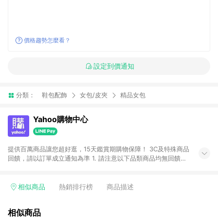
價格趨勢怎麼看？
設定到價通知
分類：
鞋包配飾
女包/皮夾
精品女包
Yahoo購物中心
提供百萬商品讓您超好逛，15天鑑賞期購物保障！ 3C及特殊商品
回饋，請以訂單成立通知為準 1. 請注意以下品類商品均無回饋：
-Apple相關商品/手機/票券/儲值金/虛擬點數 -黃金 (金幣 / 金條
/ 金元寶 /立體黃金 / 黃金擺飾 /黃金條塊) [2023/2/10起適用] -
電玩/遊戲/相機/單眼/鏡頭/拍立得 [2024/6/1起適用] -內接硬
相似商品
熱銷排行榜
商品描述
碟、外接硬碟、主機板/顯示卡[2026/5/18起適用] 2. 以下訂單將
不符合導購資格，亦不得使用點數紅包： - 點擊Yahoo奇摩APP
相似商品
的購回饋活動享Yahoo超贈點回饋者 - 購物中心商店之商品：商