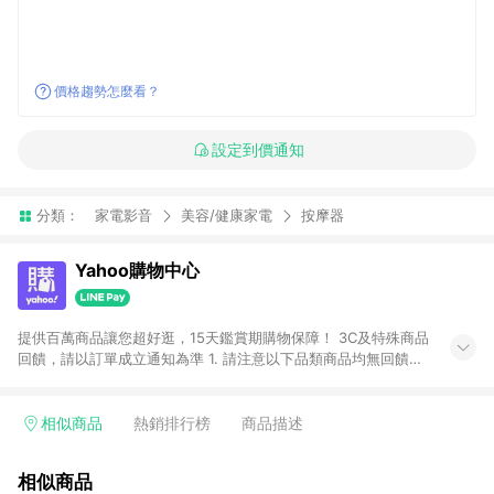
價格趨勢怎麼看？
設定到價通知
分類：
家電影音
美容/健康家電
按摩器
Yahoo購物中心
提供百萬商品讓您超好逛，15天鑑賞期購物保障！ 3C及特殊商品
回饋，請以訂單成立通知為準 1. 請注意以下品類商品均無回饋：
-Apple相關商品/手機/票券/儲值金/虛擬點數 -黃金 (金幣 / 金條
/ 金元寶 /立體黃金 / 黃金擺飾 /黃金條塊) [2023/2/10起適用] -
電玩/遊戲/相機/單眼/鏡頭/拍立得 [2024/6/1起適用] -內接硬
相似商品
熱銷排行榜
商品描述
碟、外接硬碟、主機板/顯示卡[2026/5/18起適用] 2. 以下訂單將
不符合導購資格，亦不得使用點數紅包： - 點擊Yahoo奇摩APP
相似商品
的購回饋活動享Yahoo超贈點回饋者 - 購物中心商店之商品：商