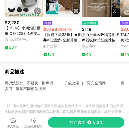
$2,280
降價
限時加碼
降價
【OSIM】小鋼炮筋膜
$5,188
$118
$2,
(降$6,792)
槍 OS-2253_4段按摩
【限時下殺38折】★船
強力推薦🔥吸牆背部按
TAK
強度 時尚潮流 按摩槍
Yahoo購物中心
井®低週波-全新升級12
摩器吸附式筋膜球按摩
兵 按
筋膜槍 迷你筋膜槍 隨
程式酸痛按摩機放鬆舒
球頸膜放鬆深度背部肌
眼部
船井生醫
蝦皮購物
myf
0.3%
身筋膜槍 電動筋膜槍
緩不間斷組
肉足底經絡8flq
10%
4%
1
商品描述
可拆洗設計，不發黃，耐摩擦 升級充電口，更安全環保 一機
多用，滿足不同部位按摩
LINE 購物是匯集購物情報與商品資訊的整合性平台，並依購物情報中的趨勢與
風格做合作網路商家的延伸商品推薦，商品資料更新會有時間差，請務必點擊
商品至各合作網路商家，確認現售價與購物條件，一切資訊以合作廠商網頁為
前往賣場
0.3%
準。
加入筆記
設定到價通知