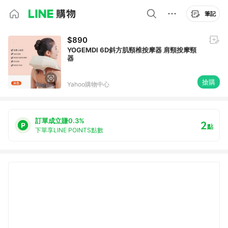
筆記
$890
YOGEMDI 6D斜方肌頸椎按摩器 肩頸按摩頸
器
搶購
Yahoo購物中心
訂單成立賺0.3%
2
點
下單享LINE POINTS點數