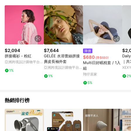
品賣場中有標示「商店」及顯示商店名稱者(指定活動店家除外)
3. 訂單回饋金額將扣除運費/購物金/超贈點/福利金/紅利折抵/折
價券等虛擬貨幣折抵 4. 大宗採購或批發轉賣不具回饋資格： 如
有相關事證認定您為大宗採購、批發轉賣而非最終消費使用者，
相關認定以Yahoo購物中心之認定為準
$2,094
$7,644
$2,
降價
拼接襯衫 - 粉紅
GELÉE 水溶蕾絲拼接
Dai
$680
(降$680)
麂皮長袖外套
｜共3
亞洲跨境設計購物平台
Multi日好眠枕套 / 1入
1
Pinkoi
亞洲跨境設計購物平台
XEXY
組
1%
Pinkoi
翔仔居家
1%
2
5%
熱銷排行榜