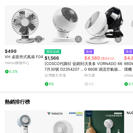
品賣場中有標示「商店」及顯示商店名稱者(指定活動店家除外)
3. 訂單回饋金額將扣除運費/購物金/超贈點/福利金/紅利折抵/折
價券等虛擬貨幣折抵 4. 大宗採購或批發轉賣不具回饋資格： 如
有相關事證認定您為大宗採購、批發轉賣而非最終消費使用者，
相關認定以Yahoo購物中心之認定為準
$499
限時加碼
降價
降價
VH 桌面夾式風扇 F04
$1,566
$4,580
$4,
(降$410)
Yahoo購物中心
[COSCO代購6] 促銷到
沃拿多 VORNADO 66
660
7月30號 D2354207 IR
0 660B 渦流空氣循環
環機
0.3%
IS Woozoo 空氣循環扇
扇 公司貨6年保固 黑色
台灣樂天市場
特力屋
citi
PCF-SC15T-CT
5%
0%
0.
熱銷排行榜