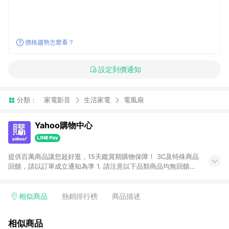
價格趨勢怎麼看？
設定到價通知
分類：
家電影音
生活家電
電風扇
Yahoo購物中心
提供百萬商品讓您超好逛，15天鑑賞期購物保障！ 3C及特殊商品
回饋，請以訂單成立通知為準 1. 請注意以下品類商品均無回饋：
-Apple相關商品/手機/票券/儲值金/虛擬點數 -黃金 (金幣 / 金條
/ 金元寶 /立體黃金 / 黃金擺飾 /黃金條塊) [2023/2/10起適用] -
電玩/遊戲/相機/單眼/鏡頭/拍立得 [2024/6/1起適用] -內接硬
相似商品
熱銷排行榜
商品描述
碟、外接硬碟、主機板/顯示卡[2026/5/18起適用] 2. 以下訂單將
不符合導購資格，亦不得使用點數紅包： - 點擊Yahoo奇摩APP
相似商品
的購回饋活動享Yahoo超贈點回饋者 - 購物中心商店之商品：商