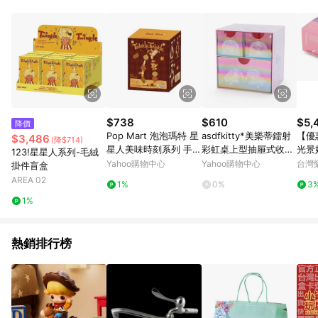
品賣場中有標示「商店」及顯示商店名稱者(指定活動店家除外)
3. 訂單回饋金額將扣除運費/購物金/超贈點/福利金/紅利折抵/折
價券等虛擬貨幣折抵 4. 大宗採購或批發轉賣不具回饋資格： 如
有相關事證認定您為大宗採購、批發轉賣而非最終消費使用者，
相關認定以Yahoo購物中心之認定為準
$738
$610
$5,
降價
Pop Mart 泡泡瑪特 星
asdfkitty*美樂蒂鐳射
【優
$3,486
(降$714)
星人美味時刻系列 手機
彩虹桌上型抽屜式收納
光景奶
123!星星人系列-毛絨
掛繩 掛飾 盲盒 隨機出
盒/置物盒-日本正版商
3
Yahoo購物中心
Yahoo購物中心
台灣
掛件盲盒
貨,無法指定 P-362028
品
AREA 02
1%
0%
3
10045
1%
熱銷排行榜