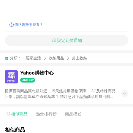
價格趨勢怎麼看？
設定到價通知
分類：
居家生活
收納用品
桌上收納
Yahoo購物中心
提供百萬商品讓您超好逛，15天鑑賞期購物保障！ 3C及特殊商品
回饋，請以訂單成立通知為準 1. 請注意以下品類商品均無回饋：
-Apple相關商品/手機/票券/儲值金/虛擬點數 -黃金 (金幣 / 金條
/ 金元寶 /立體黃金 / 黃金擺飾 /黃金條塊) [2023/2/10起適用] -
電玩/遊戲/相機/單眼/鏡頭/拍立得 [2024/6/1起適用] -內接硬
相似商品
熱銷排行榜
商品描述
碟、外接硬碟、主機板/顯示卡[2026/5/18起適用] 2. 以下訂單將
不符合導購資格，亦不得使用點數紅包： - 點擊Yahoo奇摩APP
相似商品
的購回饋活動享Yahoo超贈點回饋者 - 購物中心商店之商品：商