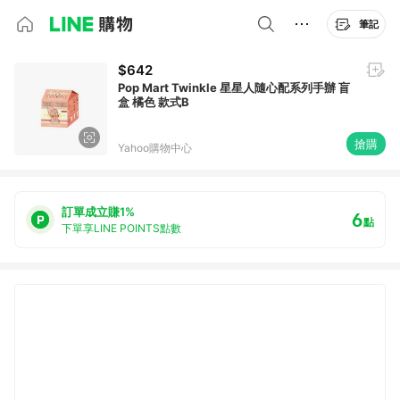
筆記
$642
Pop Mart Twinkle 星星人隨心配系列手辦 盲
盒 橘色 款式B
搶購
Yahoo購物中心
訂單成立賺1%
6
點
下單享LINE POINTS點數