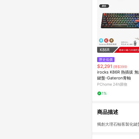
歷史低價
$2,291
(降$399)
irocks K86R 熱插拔
鍵盤-Gateron青軸
PChome 24h購物
1%
商品描述
獨創大理石軸客製化鍵