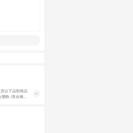
黃金擺飾 /黃金條
的購回饋活動享
除外) 3. 訂
轉賣不具回饋資
認定為準