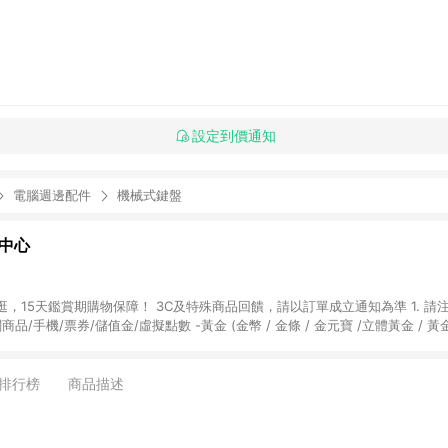
設定到價通知
電腦週邊配件
機械式鍵盤
物中心
天鑑賞期購物保障！ 3C及特殊商品回饋，請以訂單成立通知為準 1. 請注意以下品類商品
關商品/手機/票券/儲值金/虛擬點數 -黃金 (金幣 / 金條 / 金元寶 /立體黃金 / 
] 2. 以下訂單將不符合導購資格，亦不得使用點數紅包： - 點擊Yahoo奇摩APP
 - 購物中心商店之商品：商品賣場中有標示「商店」及顯示商店名稱者(指定活動店家
排行榜
商品描述
購物金/超贈點/福利金/紅利折抵/折價券等虛擬貨幣折抵 4. 大宗採購或批發
定您為大宗採購、批發轉賣而非最終消費使用者，相關認定以Yahoo購物中心之