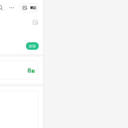
筆記
搶購
8
點