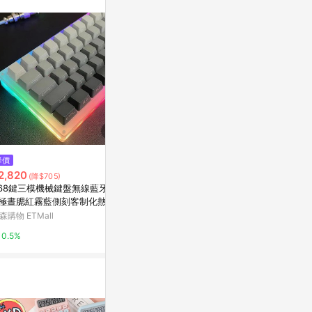
$1,896
降價
降價
太豪ABS透光Cubic Profile-113
2,820
$173
(降$705)
(降$43)
鍵- Orz
68鍵三模機械鍵盤無線藍牙5.0
天翅鍵盤膜適合
亞洲跨境設計購物平台 Pinkoi
極晝腮紅霧藍側刻客制化熱插
19無線鍵盤保
MAC
套防污罩子凹
森購物 ETMall
東森購物 ETMa
1%
0.5%
0.5%