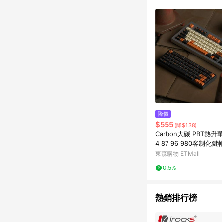
降價
$555
(降$138)
Carbon大碳 PBT熱升華 
4 87 96 980客制化鍵帽 
4
東森購物 ETMall
0.5%
熱銷排行榜