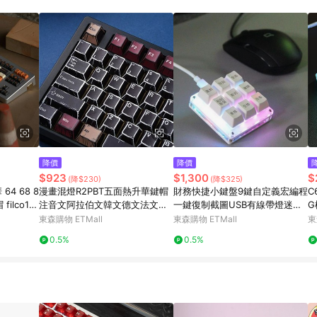
降價
降價
$923
$1,300
$
(降$230)
(降$325)
64 68 8
漫畫混燈R2PBT五面熱升華鍵帽
財務快捷小鍵盤9鍵自定義宏編程
C
filco10
注音文阿拉伯文韓文德文法文西
一鍵復制截圖USB有線帶燈迷你
G
班牙
鍵盤
拔
東森購物 ETMall
東森購物 ETMall
東
0.5%
0.5%