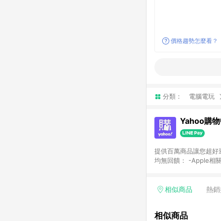
價格趨勢怎麼看？
分類：
電腦電玩
Yahoo購
提供百萬商品讓您超好逛，15
均無回饋： -Apple相
塊) [2023/2/10起適用] -電玩/遊戲/相機/單眼/鏡頭/拍立得 [2024/6/1起適用] -內接硬碟、外接硬碟、主機板/顯示卡
[2026/5/18起適用
Yahoo超贈點回饋者
相似商品
熱銷
單回饋金額將扣除運費/
格： 如有相關事證認
相似商品