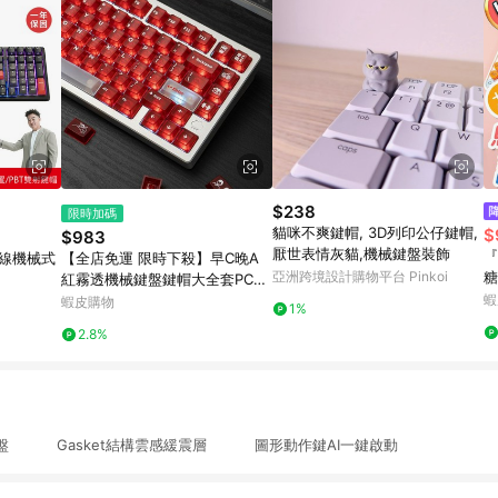
$238
限時加碼
貓咪不爽鍵帽, 3D列印公仔鍵帽,
$
$983
厭世表情灰貓,機械鍵盤裝飾
『
 無線機械式
【全店免運 限時下殺】早C晚A
亞洲跨境設計購物平台 Pinkoi
糖
紅霧透機械鍵盤鍵帽大全套PC移
機
印客製化原廠高度適機械鍵帽 測
蝦
蝦皮購物
1%
公
刻 正刻 僅鍵帽 非鍵盤
2.8%
盤 Gasket結構雲感緩震層 圖形動作鍵AI一鍵啟動