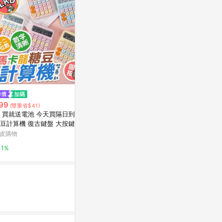
限時加碼
99
$2,107
$2,690
(雙重省$41)
(雙重省
 買就送電池 今天買隔日到💥』
iRocks 艾芮
羅技 Logitech ALTO KEYS K98
豆計算機 復古鍵盤 大按鍵計算
RGB背光三
M 機械式無線鍵盤
 多巴胺色系計算機 計算機 辦
原價 2400 (省
皮購物
台灣樂天市場
神腦生活
用品 機械式計算機
1%
5%
2%