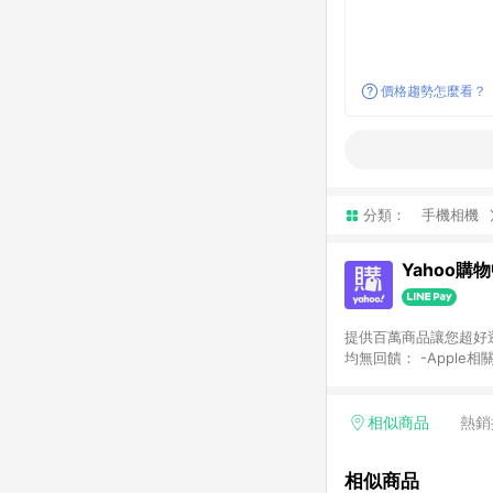
價格趨勢怎麼看？
分類：
手機相機
Yahoo購
提供百萬商品讓您超好逛，15
均無回饋： -Apple相
塊) [2023/2/10起適用] -電玩/遊戲/相機/單眼/鏡頭/拍立得 [2024/6/1起適用] -內接硬碟、外接硬碟、主機板/顯示卡
[2026/5/18起適用
Yahoo超贈點回饋者
相似商品
熱銷
單回饋金額將扣除運費/
格： 如有相關事證認
相似商品