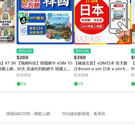
限時加碼
限時加碼
$269
$399
$
】KT SK
【飛網科技】韓國網卡 eSIM 10-
【極速出貨】eSIM日本 長天數
【
30天 高速吃到飽網卡 韓國上網
日本esim e sim 日本 e sim卡日
中
GB2GB
卡首爾 韓國 網卡 釜山 濟州島 可
本 日本網卡 esim 沖繩 北海道網
網
蝦皮購物
蝦皮購物
蝦
充值 免插卡
卡
內
2%
1%
掃描QRCODE，輕鬆上網 10分鐘自動發貨，免等待