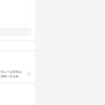
黃金擺飾 /黃金條
的購回饋活動享
除外) 3. 訂
轉賣不具回饋資
認定為準