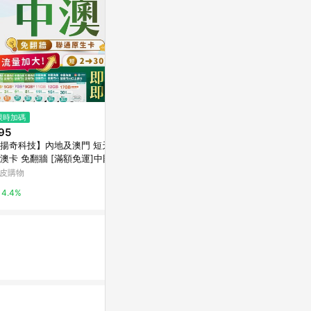
限時加碼
限時加碼
限時加碼
95
$139
$169
揚奇科技】內地及澳門 短天數
【🇹🇭🛫泰國網卡全館免運】泰
【日本 上網 5
澳卡 免翻牆 [滿額免運]中國上
國神卡 4G上網卡 網路 卡 上網
吃到飽 e SIM
卡 大流量 中國 澳門 大陸網卡
曼谷網卡 泰國網卡 泰國上網卡
日本 SIM卡
皮購物
蝦皮購物
蝦皮購物
地上網卡 SIM
網路卡
王】
4.4%
3.2%
1%