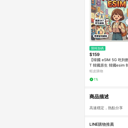
限時加碼
$159
【韓國 eSIM 5G 吃到飽
T 韓國原生 韓國esim 韓國上網
網卡 首爾 大邱 濟州島 1
蝦皮購物
1%
商品描述
高速穩定，熱點分享 
LINE購物推薦