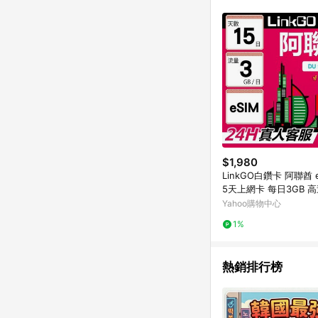
$1,980
LinkGO白鑽卡 阿聯酋 e
5天上網卡 每日3GB 
聯酋網卡 杜拜 阿布達比
Yahoo購物中心
1%
熱銷排行榜