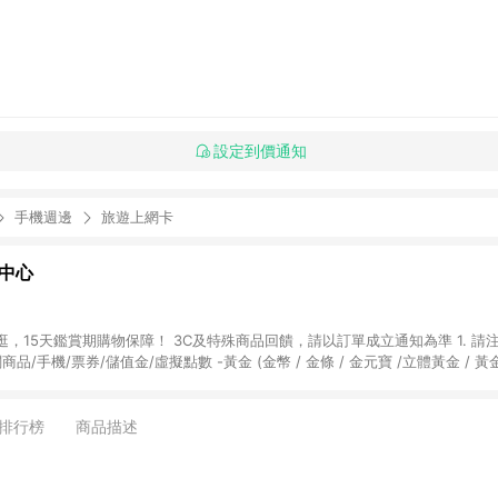
設定到價通知
手機週邊
旅遊上網卡
物中心
天鑑賞期購物保障！ 3C及特殊商品回饋，請以訂單成立通知為準 1. 請注意以下品類商品
關商品/手機/票券/儲值金/虛擬點數 -黃金 (金幣 / 金條 / 金元寶 /立體黃金 / 
] 2. 以下訂單將不符合導購資格，亦不得使用點數紅包： - 點擊Yahoo奇摩APP
 - 購物中心商店之商品：商品賣場中有標示「商店」及顯示商店名稱者(指定活動店家
排行榜
商品描述
購物金/超贈點/福利金/紅利折抵/折價券等虛擬貨幣折抵 4. 大宗採購或批發
定您為大宗採購、批發轉賣而非最終消費使用者，相關認定以Yahoo購物中心之