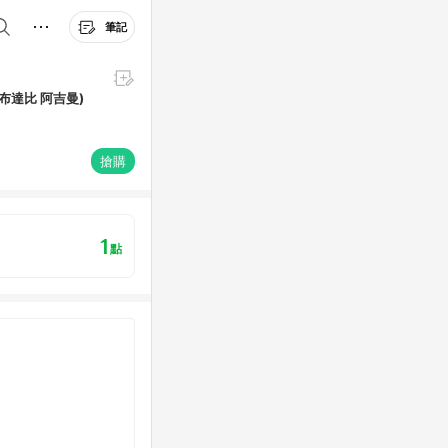
筆記
(阿聯酋網卡 杜拜 阿布達比 阿吉曼)
搶購
1
點