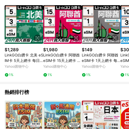
品賣場中有標示「商店」及顯示商店名稱者(指定活動店家除外)
3. 訂單回饋金額將扣除運費/購物金/超贈點/福利金/紅利折抵/折
價券等虛擬貨幣折抵 4. 大宗採購或批發轉賣不具回饋資格： 如
有相關事證認定您為大宗採購、批發轉賣而非最終消費使用者，
相關認定以Yahoo購物中心之認定為準
$1,289
$1,980
$149
$30
LinkGO白鑽卡 北美 eS
LinkGO白鑽卡 阿聯酋
LinkGO白鑽卡 阿聯酋
Link
IM卡 5天上網卡 每日3
eSIM卡 15天上網卡 每
eSIM卡 1天上網卡 每
eSI
GB 高速流量(北美網卡
日3GB 高速流量(阿聯
日1GB 高速流量(阿聯
流量
Yahoo購物中心
Yahoo購物中心
Yahoo購物中心
Yah
美國 加拿大 墨西哥 巴
酋網卡 杜拜 阿布達比
酋網卡 杜拜 阿布達比
聯酋
1%
1%
1%
1
拿馬)
阿吉曼)
阿吉曼)
比 
熱銷排行榜