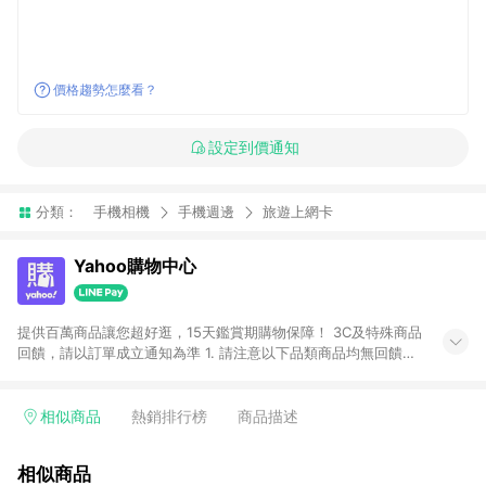
價格趨勢怎麼看？
設定到價通知
分類：
手機相機
手機週邊
旅遊上網卡
Yahoo購物中心
提供百萬商品讓您超好逛，15天鑑賞期購物保障！ 3C及特殊商品
回饋，請以訂單成立通知為準 1. 請注意以下品類商品均無回饋：
-Apple相關商品/手機/票券/儲值金/虛擬點數 -黃金 (金幣 / 金條
/ 金元寶 /立體黃金 / 黃金擺飾 /黃金條塊) [2023/2/10起適用] -
電玩/遊戲/相機/單眼/鏡頭/拍立得 [2024/6/1起適用] -內接硬
相似商品
熱銷排行榜
商品描述
碟、外接硬碟、主機板/顯示卡[2026/5/18起適用] 2. 以下訂單將
不符合導購資格，亦不得使用點數紅包： - 點擊Yahoo奇摩APP
相似商品
的購回饋活動享Yahoo超贈點回饋者 - 購物中心商店之商品：商