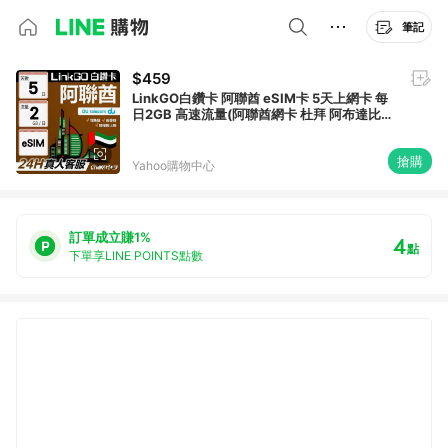
筆記
$459
LinkGO白鑽卡 阿聯酋 eSIM卡 5天上網卡 每
日2GB 高速流量(阿聯酋網卡 杜拜 阿布達比
阿吉曼)
搶購
Yahoo購物中心
訂單成立賺1%
4
點
下單享LINE POINTS點數