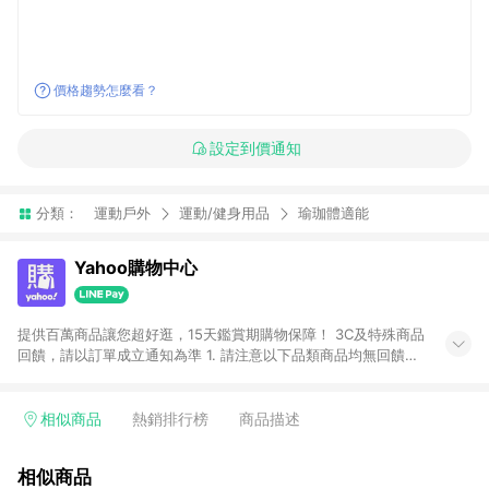
價格趨勢怎麼看？
設定到價通知
分類：
運動戶外
運動/健身用品
瑜珈體適能
Yahoo購物中心
提供百萬商品讓您超好逛，15天鑑賞期購物保障！ 3C及特殊商品
回饋，請以訂單成立通知為準 1. 請注意以下品類商品均無回饋：
-Apple相關商品/手機/票券/儲值金/虛擬點數 -黃金 (金幣 / 金條
/ 金元寶 /立體黃金 / 黃金擺飾 /黃金條塊) [2023/2/10起適用] -
電玩/遊戲/相機/單眼/鏡頭/拍立得 [2024/6/1起適用] -內接硬
相似商品
熱銷排行榜
商品描述
碟、外接硬碟、主機板/顯示卡[2026/5/18起適用] 2. 以下訂單將
不符合導購資格，亦不得使用點數紅包： - 點擊Yahoo奇摩APP
相似商品
的購回饋活動享Yahoo超贈點回饋者 - 購物中心商店之商品：商