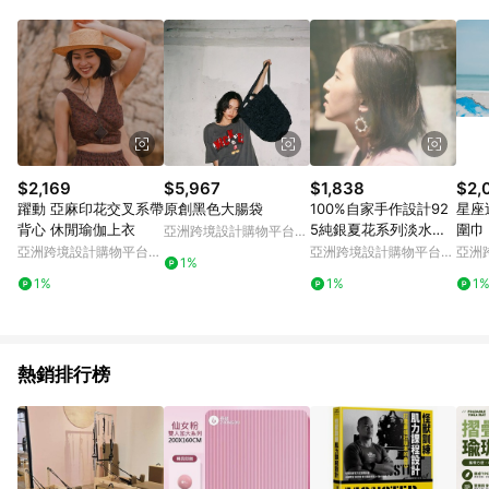
品賣場中有標示「商店」及顯示商店名稱者(指定活動店家除外)
3. 訂單回饋金額將扣除運費/購物金/超贈點/福利金/紅利折抵/折
價券等虛擬貨幣折抵 4. 大宗採購或批發轉賣不具回饋資格： 如
有相關事證認定您為大宗採購、批發轉賣而非最終消費使用者，
相關認定以Yahoo購物中心之認定為準
$2,169
$5,967
$1,838
$2,
躍動 亞麻印花交叉系帶
原創黑色大腸袋
100%自家手作設計92
星座
背心 休閒瑜伽上衣
5純銀夏花系列淡水珍
圍巾
亞洲跨境設計購物平台
珠再生珠耳環
Pinkoi
亞洲跨境設計購物平台
亞洲跨境設計購物平台
亞洲
1%
Pinkoi
Pinkoi
Pinko
1%
1%
1
熱銷排行榜