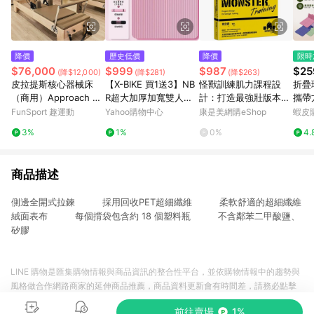
降價
歷史低價
降價
限時
$76,000
$999
$987
$25
(降$12,000)
(降$281)
(降$263)
皮拉提斯核心器械床
【X-BIKE 買1送3】NB
怪獸訓練肌力課程設
折疊
（商用）Approach Pil
R超大加厚加寬雙人瑜
計：打造最強壯版本的
攜帶
ates Reformer
伽墊 15MM厚 200×16
自己
必備
FunSport 趣運動
Yahoo購物中心
康是美網購eShop
蝦皮
0CM 瑜珈墊/地墊 SGS
健身
3%
1%
0%
4.
認證 N201615 (贈綁
帶、背袋、直徑25公分
皮拉提斯球)
商品描述
側邊全開式拉鍊 採用回收PET超細纖維 柔軟舒適的超細纖維
絨面表布 每個揹袋包含約 18 個塑料瓶 不含鄰苯二甲酸鹽、
矽膠
LINE 購物是匯集購物情報與商品資訊的整合性平台，並依購物情報中的趨勢與
風格做合作網路商家的延伸商品推薦，商品資料更新會有時間差，請務必點擊
商品至各合作網路商家，確認現售價與購物條件，一切資訊以合作廠商網頁為
前往賣場
1%
準。