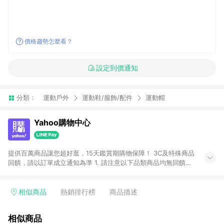
價格趨勢怎麼看？
設定到價通知
分類：
運動戶外
運動鞋/服飾/配件
運動帽
Yahoo購物中心
提供百萬商品讓您超好逛，15天鑑賞期購物保障！ 3C及特殊商品
回饋，請以訂單成立通知為準 1. 請注意以下品類商品均無回饋：
-Apple相關商品/手機/票券/儲值金/虛擬點數 -黃金 (金幣 / 金條
/ 金元寶 /立體黃金 / 黃金擺飾 /黃金條塊) [2023/2/10起適用] -
電玩/遊戲/相機/單眼/鏡頭/拍立得 [2024/6/1起適用] -內接硬
相似商品
熱銷排行榜
商品描述
碟、外接硬碟、主機板/顯示卡[2026/5/18起適用] 2. 以下訂單將
不符合導購資格，亦不得使用點數紅包： - 點擊Yahoo奇摩APP
相似商品
的購回饋活動享Yahoo超贈點回饋者 - 購物中心商店之商品：商