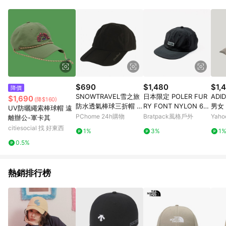
品賣場中有標示「商店」及顯示商店名稱者(指定活動店家除外)
3. 訂單回饋金額將扣除運費/購物金/超贈點/福利金/紅利折抵/折
價券等虛擬貨幣折抵 4. 大宗採購或批發轉賣不具回饋資格： 如
有相關事證認定您為大宗採購、批發轉賣而非最終消費使用者，
相關認定以Yahoo購物中心之認定為準
$690
$1,480
$1,
降價
SNOWTRAVEL雪之旅
日本限定 POLER FUR
ADID
$1,690
(降$160)
防水透氣棒球三折帽 黑
RY FONT NYLON 6P
男女 
UV防曬繩索棒球帽 遠
色(900)
CAP 六片尼龍帽 / 黑
PChome 24h購物
Bratpack風格戶外
Yah
離辦公-軍卡其
citiesocial 找 好東西
1%
3%
1
0.5%
熱銷排行榜