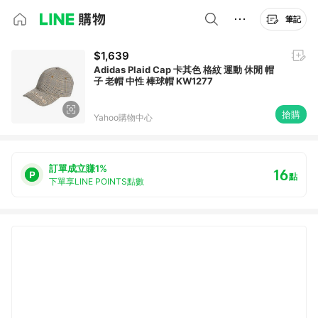
筆記
$1,639
Adidas Plaid Cap 卡其色 格紋 運動 休閒 帽
子 老帽 中性 棒球帽 KW1277
搶購
Yahoo購物中心
訂單成立賺1%
16
點
下單享LINE POINTS點數