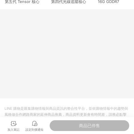
第五代 Tensor 核心 第四代光線追蹤核心 16G GDDR7
3. 訂單回饋金額將扣除運費/購物金/超贈點/福利金/紅利折抵/折
價券等虛擬貨幣折抵 4. 大宗採購或批發轉賣不具回饋資格： 如
有相關事證認定您為大宗採購、批發轉賣而非最終消費使用者，
相關認定以Yahoo購物中心之認定為準
LINE 購物是匯集購物情報與商品資訊的整合性平台，並依購物情報中的趨勢與
風格做合作網路商家的延伸商品推薦，商品資料更新會有時間差，請務必點擊
商品至各合作網路商家，確認現售價與購物條件，一切資訊以合作廠商網頁為
商品已停售
準。
加入筆記
設定到價通知