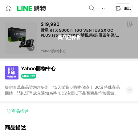
筆記
$19,990
微星 RTX 5060Ti 16G VENTUS 2X OC
PLUS (std:2617MHz/雙風扇/註冊四年保/長
商品已停售
22.7cm)
Yahoo購物中心
Yahoo購物中心
提供百萬商品讓您超好逛，15天鑑賞期購物保障！ 3C及特殊商品
回饋，請以訂單成立通知為準 1. 請注意以下品類商品均無回饋：
-Apple相關商品/手機/票券/儲值金/虛擬點數 -黃金 (金幣 / 金條
/ 金元寶 /立體黃金 / 黃金擺飾 /黃金條塊) [2023/2/10起適用] -
電玩/遊戲/相機/單眼/鏡頭/拍立得 [2024/6/1起適用] -內接硬
商品描述
碟、外接硬碟、主機板/顯示卡[2026/5/18起適用] 2. 以下訂單將
不符合導購資格，亦不得使用點數紅包： - 點擊Yahoo奇摩APP
商品描述
的購回饋活動享Yahoo超贈點回饋者 - 購物中心商店之商品：商
品賣場中有標示「商店」及顯示商店名稱者(指定活動店家除外)