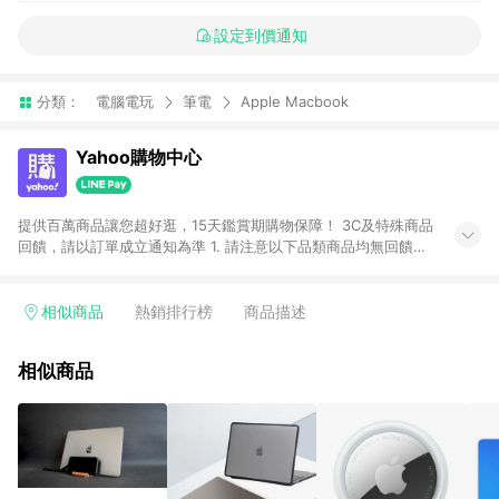
設定到價通知
分類：
電腦電玩
筆電
Apple Macbook
Yahoo購物中心
提供百萬商品讓您超好逛，15天鑑賞期購物保障！ 3C及特殊商品
回饋，請以訂單成立通知為準 1. 請注意以下品類商品均無回饋：
-Apple相關商品/手機/票券/儲值金/虛擬點數 -黃金 (金幣 / 金條
/ 金元寶 /立體黃金 / 黃金擺飾 /黃金條塊) [2023/2/10起適用] -
電玩/遊戲/相機/單眼/鏡頭/拍立得 [2024/6/1起適用] -內接硬
相似商品
熱銷排行榜
商品描述
碟、外接硬碟、主機板/顯示卡[2026/5/18起適用] 2. 以下訂單將
不符合導購資格，亦不得使用點數紅包： - 點擊Yahoo奇摩APP
相似商品
的購回饋活動享Yahoo超贈點回饋者 - 購物中心商店之商品：商
品賣場中有標示「商店」及顯示商店名稱者(指定活動店家除外)
3. 訂單回饋金額將扣除運費/購物金/超贈點/福利金/紅利折抵/折
價券等虛擬貨幣折抵 4. 大宗採購或批發轉賣不具回饋資格： 如
有相關事證認定您為大宗採購、批發轉賣而非最終消費使用者，
相關認定以Yahoo購物中心之認定為準