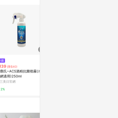
降價
限時加碼
降價
139
$44
$189
(降$40)
(降$10)
塵氏~ACS酒精抗菌噴霧(冷氣
蜜袋鼯籠清潔 寵物尿石清潔劑 寵
日本LEC -
網適用)250ml
物除異味 糞便清潔清潔劑 除尿漬
沫去污噴劑40
除尿垢 寵物便盆清潔 倉鼠尿石
三美日官網
蝦皮購物
媽咪愛
兔子尿石
2%
1%
0.5%