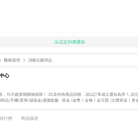
設定到價通知
醫療護理
消毒抗菌用品
物中心
天鑑賞期購物保障！ 3C及特殊商品回饋，請以訂單成立通知為準 1. 請注意以下品類商品
關商品/手機/票券/儲值金/虛擬點數 -黃金 (金幣 / 金條 / 金元寶 /立體黃金 / 
] 2. 以下訂單將不符合導購資格，亦不得使用點數紅包： - 點擊Yahoo奇摩APP
 - 購物中心商店之商品：商品賣場中有標示「商店」及顯示商店名稱者(指定活動店家
排行榜
商品描述
購物金/超贈點/福利金/紅利折抵/折價券等虛擬貨幣折抵 4. 大宗採購或批發
定您為大宗採購、批發轉賣而非最終消費使用者，相關認定以Yahoo購物中心之