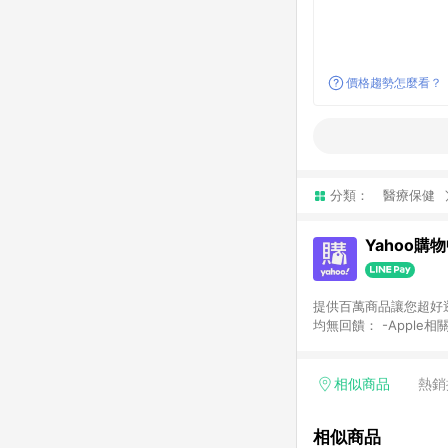
價格趨勢怎麼看？
分類：
醫療保健
Yahoo購
提供百萬商品讓您超好逛，15
均無回饋： -Apple相
塊) [2023/2/10起適用] -電玩/遊戲/相機/單眼/鏡頭/拍立得 [2024/6/1起適用] -內接硬碟、外接硬碟、主機板/顯示卡
[2026/5/18起適用
Yahoo超贈點回饋者
相似商品
熱銷
單回饋金額將扣除運費/
格： 如有相關事證認
相似商品