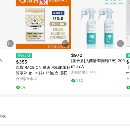
$970
限時加碼
0
[黃金盾]抗菌清潔噴劑(7天) 200
$355
$
ml x2入
現貨 RACE ON 鋭速 水動能電解
【
東森購物 ETMall
質液7g (plus 鋅) 12包/盒 澄石藥
ml
局✚實體店面
台灣樂天市場
台
0.5%
5%
臭味