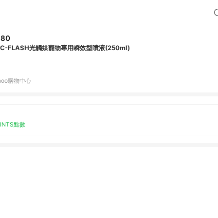
380
RC-FLASH光觸媒寵物專用瞬效型噴液(250ml)
hoo購物中心
OINTS點數