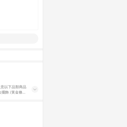
黃金擺飾 /黃金條
的購回饋活動享
除外) 3. 訂
轉賣不具回饋資
認定為準