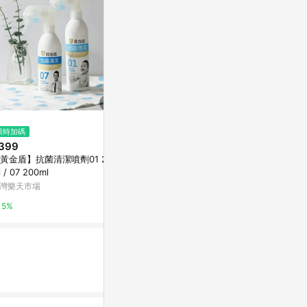
$16,980,000
$1,499
限時加碼
專任正太原路上金店面，近中清
Fuwaly｜
399
路國軍台中總醫院B｜台中市北區
機（3色可選）+P
黃金盾】抗菌清潔噴劑01 250
太原路一段
oop電池(三
5168實價登錄比價王
有.設計uDesig
 / 07 200ml
灣樂天市場
0%
2%
5%