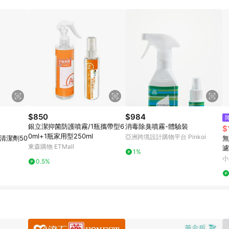
$850
$984
銀立潔抑菌防護噴霧/1瓶攜帶型6
消毒除臭噴霧-體驗裝
$
0ml+1瓶家用型250ml
亞洲跨境設計購物平台 Pinkoi
清潔劑50
無
東森購物 ETMall
濾
1%
小
0.5%