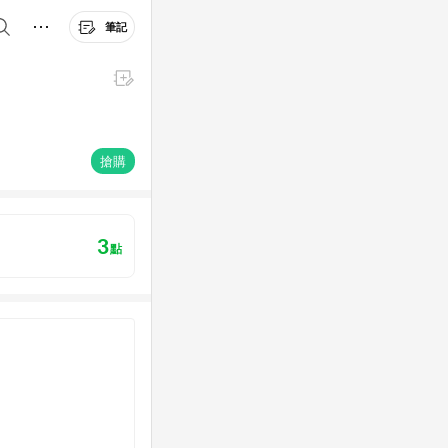
筆記
搶購
3
點