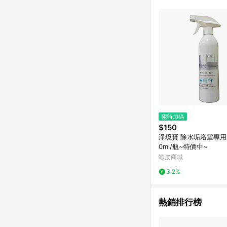
限時加碼
$150
淨境寶 除水垢浴室專用
0ml/瓶~特價中~
蝦皮商城
3.2%
熱銷排行榜