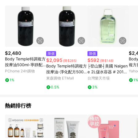
品賣場中有標示「商店」及顯示商店名稱者(指定活動店家除外)
3. 訂單回饋金額將扣除運費/購物金/超贈點/福利金/紅利折抵/折
價券等虛擬貨幣折抵 4. 大宗採購或批發轉賣不具回饋資格： 如
有相關事證認定您為大宗採購、批發轉賣而非最終消費使用者，
相關認定以Yahoo購物中心之認定為準
$2,480
$2,
降價
降價
Body Temple特調複方
Bod
$2,095
$592
(降$285)
(降$148)
按摩油500ml-寧靜配
複方按
Body Temple特調複方
├登山樂┤美國 Nalgen
方
康/
PChome 24h購物
Yah
按摩油-淨化配方500m
e 2L儲水容器 # 2015-
任選
l
2000
東森購物 ETMall
台灣樂天市場
1%
1
0.5%
3%
熱銷排行榜