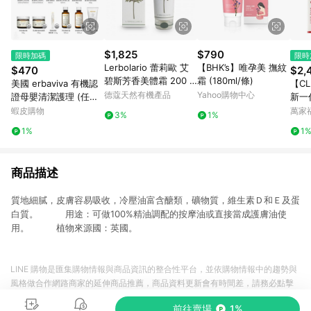
$1,825
$790
限時加碼
限時
Lerbolario 蕾莉歐 艾
【BHK’s】唯孕美 撫紋
$470
$2,
碧斯芳香美體霜 200 m
霜 (180ml/條)
美國 erbaviva 有機認
【C
l (LO816)
德蔻天然有機產品
Yahoo購物中心
證母嬰清潔護理 (任選)
新一
撫紋霜 按摩油 舒緩油
175m
蝦皮購物
萬家
3%
1%
不哭肚肚 保濕乳 沐浴
1%
1
露
商品描述
質地細膩，皮膚容易吸收，冷壓油富含醣類，礦物質，維生素Ｄ和Ｅ及蛋
白質。 用途：可做100%精油調配的按摩油或直接當成護膚油使
用。 植物來源國：英國。
LINE 購物是匯集購物情報與商品資訊的整合性平台，並依購物情報中的趨勢與
風格做合作網路商家的延伸商品推薦，商品資料更新會有時間差，請務必點擊
商品至各合作網路商家，確認現售價與購物條件，一切資訊以合作廠商網頁為
前往賣場
1%
準。