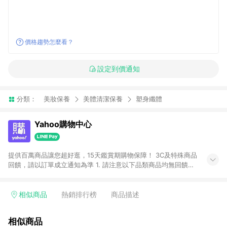
價格趨勢怎麼看？
設定到價通知
分類：
美妝保養
美體清潔保養
塑身纖體
Yahoo購物中心
提供百萬商品讓您超好逛，15天鑑賞期購物保障！ 3C及特殊商品
回饋，請以訂單成立通知為準 1. 請注意以下品類商品均無回饋：
-Apple相關商品/手機/票券/儲值金/虛擬點數 -黃金 (金幣 / 金條
/ 金元寶 /立體黃金 / 黃金擺飾 /黃金條塊) [2023/2/10起適用] -
電玩/遊戲/相機/單眼/鏡頭/拍立得 [2024/6/1起適用] -內接硬
相似商品
熱銷排行榜
商品描述
碟、外接硬碟、主機板/顯示卡[2026/5/18起適用] 2. 以下訂單將
不符合導購資格，亦不得使用點數紅包： - 點擊Yahoo奇摩APP
相似商品
的購回饋活動享Yahoo超贈點回饋者 - 購物中心商店之商品：商