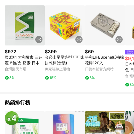
品賣場中有標示「商店」及顯示商店名稱者(指定活動店家除外)
3. 訂單回饋金額將扣除運費/購物金/超贈點/福利金/紅利折抵/折
價券等虛擬貨幣折抵 4. 大宗採購或批發轉賣不具回饋資格： 如
有相關事證認定您為大宗採購、批發轉賣而非最終消費使用者，
相關認定以Yahoo購物中心之認定為準
$972
$399
$69
歷史
買3送1 大和酵素 三造
金必士星星造型可可味
平和LIFEScene紙軸棉
$9,
源 8包/盒 奶素 日本原
餅乾棒(盒裝)
花棒120入
日本
裝進口
台灣樂天市場
萬家福線上購物
日藥本舖官方網站
色 日
盒）3
台灣
3%
15%
3%
（特
3
無法
P滿
一帳
熱銷排行榜
8/3