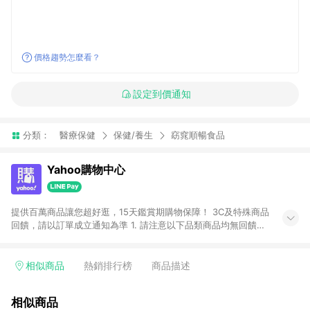
價格趨勢怎麼看？
設定到價通知
分類：
醫療保健
保健/養生
窈窕順暢食品
Yahoo購物中心
提供百萬商品讓您超好逛，15天鑑賞期購物保障！ 3C及特殊商品
回饋，請以訂單成立通知為準 1. 請注意以下品類商品均無回饋：
-Apple相關商品/手機/票券/儲值金/虛擬點數 -黃金 (金幣 / 金條
/ 金元寶 /立體黃金 / 黃金擺飾 /黃金條塊) [2023/2/10起適用] -
電玩/遊戲/相機/單眼/鏡頭/拍立得 [2024/6/1起適用] -內接硬
相似商品
熱銷排行榜
商品描述
碟、外接硬碟、主機板/顯示卡[2026/5/18起適用] 2. 以下訂單將
不符合導購資格，亦不得使用點數紅包： - 點擊Yahoo奇摩APP
相似商品
的購回饋活動享Yahoo超贈點回饋者 - 購物中心商店之商品：商