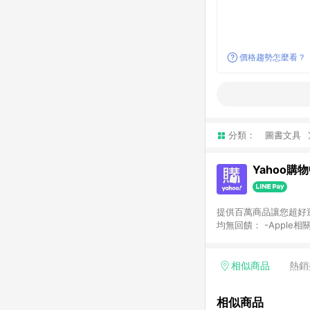
價格趨勢怎麼看？
分類：
圖書文具
Yahoo購
提供百萬商品讓您超好逛，15
均無回饋： -Apple相
塊) [2023/2/10起適用] -電玩/遊戲/相機/單眼/鏡頭/拍立得 [2024/6/1起適用] -內接硬碟、外接硬碟、主機板/顯示卡
[2026/5/18起適用
Yahoo超贈點回饋者
相似商品
熱銷
單回饋金額將扣除運費/
格： 如有相關事證認
相似商品