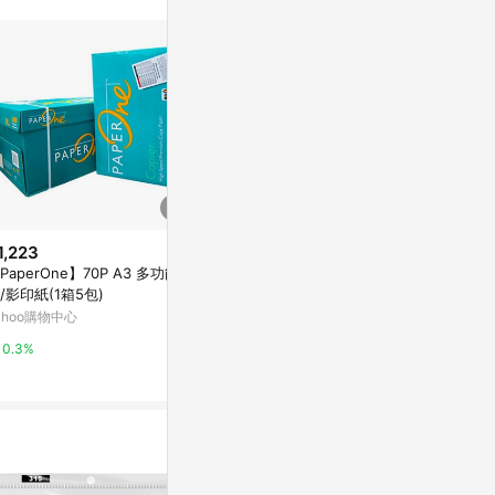
1,223
$1,092
降價
PaperOne】70P A3 多功能
PAPER ONE 
$1,124
(降$276)
/影印紙(1箱5包)
磅 5包 /箱
[原廠正品 滿額折百]免運 [領劵
單10%點數(
ahoo購物中心
台灣樂天市場
折50]【史代新文具】CopyMate
點)】8/31止
80P/A4 再生影印紙 (10包/箱)
台灣樂天市場
0.3%
3%
抗漲省荷包 量大超划算
3%