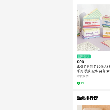
限時加碼
$99
索引卡盒裝 (180張入)
系列 手賬 記事 留言 
紙
蝦皮購物
1%
熱銷排行榜