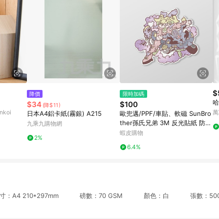
$
降價
限時加碼
哈
$34
$100
(降$11)
koi
萬
日本A4鋁卡紙(霧銀) A215
歐兜邁/PPF/車貼、軟磁 SunBro
ther孫氏兄弟 3M 反光貼紙 防水
九乘九購物網
貼紙 車貼貼紙 軟性磁貼
蝦皮購物
2%
6.4%
A4 210*297mm 磅數：70 GSM 顏色：白 張數：500 張