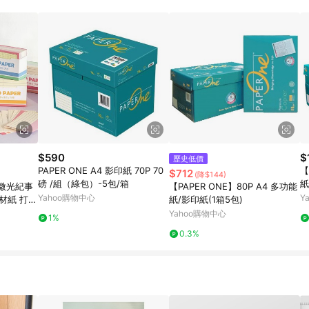
$590
$
歷史低價
PAPER ONE A4 影印紙 70P 70
【
$712
(降$144)
磅 /組（綠包）-5包/箱
紙
 微光紀事
【PAPER ONE】80P A4 多功能
Yahoo購物中心
Y
素材紙 打底
紙/影印紙(1箱5包)
Yahoo購物中心
1%
0.3%