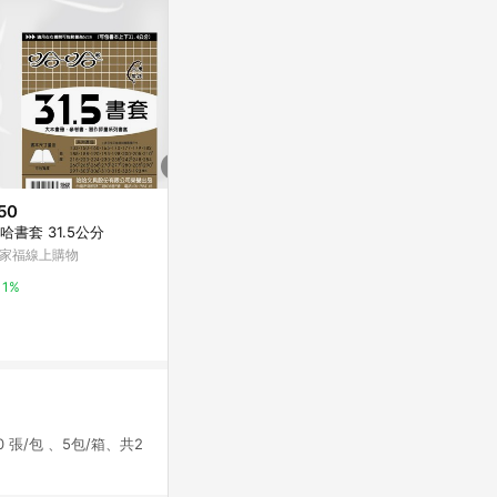
50
$105
降價
哈書套 31.5公分
《Kartell》量筒
$630
(降$70)
Class B
家福線上購物
Brother TZe-251 護貝標籤帶 (
台灣樂天市場
24mm 白底黑字 )
1%
台灣樂天市場
3%
3%
/包 、5包/箱、共2