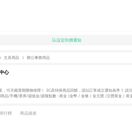
設定到價通知
文具用品
辦公事務用品
物中心
天鑑賞期購物保障！ 3C及特殊商品回饋，請以訂單成立通知為準 1. 請注意以下品類商品
關商品/手機/票券/儲值金/虛擬點數 -黃金 (金幣 / 金條 / 金元寶 /立體黃金 / 
] 2. 以下訂單將不符合導購資格，亦不得使用點數紅包： - 點擊Yahoo奇摩APP
 - 購物中心商店之商品：商品賣場中有標示「商店」及顯示商店名稱者(指定活動店家
排行榜
商品描述
購物金/超贈點/福利金/紅利折抵/折價券等虛擬貨幣折抵 4. 大宗採購或批發
定您為大宗採購、批發轉賣而非最終消費使用者，相關認定以Yahoo購物中心之