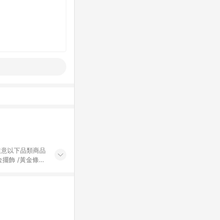
黃金擺飾 /黃金條
的購回饋活動享
除外) 3. 訂
轉賣不具回饋資
認定為準