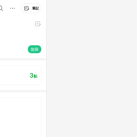
筆記
搶購
3
點