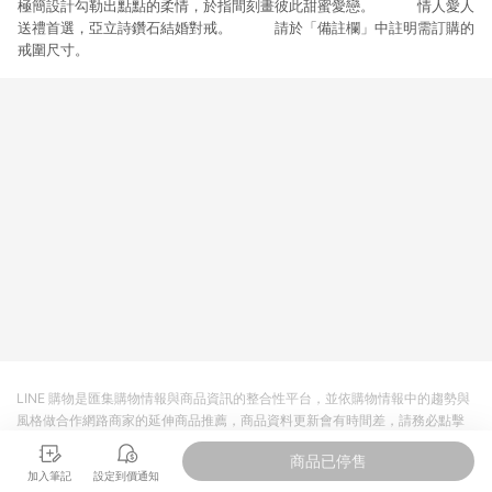
極簡設計勾勒出點點的柔情，於指間刻畫彼此甜蜜愛戀。 情人愛人
3. 訂單回饋金額將扣除運費/購物金/超贈點/福利金/紅利折抵/折
價券等虛擬貨幣折抵 4. 大宗採購或批發轉賣不具回饋資格： 如
送禮首選，亞立詩鑽石結婚對戒。 請於「備註欄」中註明需訂購的
有相關事證認定您為大宗採購、批發轉賣而非最終消費使用者，
戒圍尺寸。
相關認定以Yahoo購物中心之認定為準
LINE 購物是匯集購物情報與商品資訊的整合性平台，並依購物情報中的趨勢與
風格做合作網路商家的延伸商品推薦，商品資料更新會有時間差，請務必點擊
商品至各合作網路商家，確認現售價與購物條件，一切資訊以合作廠商網頁為
商品已停售
準。
加入筆記
設定到價通知