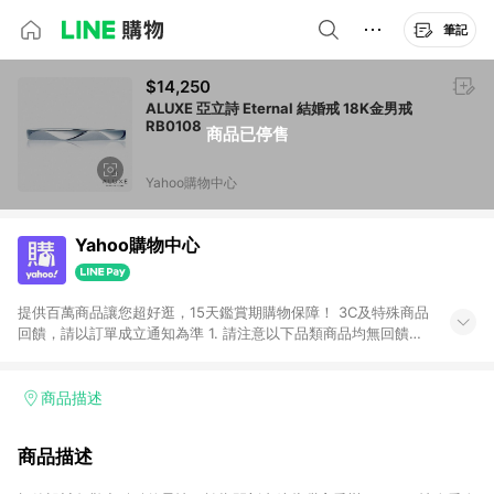
筆記
$14,250
ALUXE 亞立詩 Eternal 結婚戒 18K金男戒
RB0108
商品已停售
Yahoo購物中心
Yahoo購物中心
提供百萬商品讓您超好逛，15天鑑賞期購物保障！ 3C及特殊商品
回饋，請以訂單成立通知為準 1. 請注意以下品類商品均無回饋：
-Apple相關商品/手機/票券/儲值金/虛擬點數 -黃金 (金幣 / 金條
/ 金元寶 /立體黃金 / 黃金擺飾 /黃金條塊) [2023/2/10起適用] -
電玩/遊戲/相機/單眼/鏡頭/拍立得 [2024/6/1起適用] -內接硬
商品描述
碟、外接硬碟、主機板/顯示卡[2026/5/18起適用] 2. 以下訂單將
不符合導購資格，亦不得使用點數紅包： - 點擊Yahoo奇摩APP
商品描述
的購回饋活動享Yahoo超贈點回饋者 - 購物中心商店之商品：商
品賣場中有標示「商店」及顯示商店名稱者(指定活動店家除外)