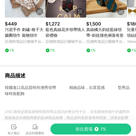
$449
$1,272
$1,500
$18
污泥手作 刺繡-格子大
藍色真絲花卉領帶情人
真絲橘大斜紋藍綠領
兒童
腸圈領巾 寵物領巾
節禮物
帶-斜紋撞色俐落有形
領結糾
亞洲跨境設計購物平台
亞洲跨境設計購物平台
亞洲跨境設計購物平台
Yah
Pinkoi
Pinkoi
Pinkoi
1%
1%
1%
1
商品描述
韓國進口高品質時尚潮男領帶 精緻品味，出眾質感 型男品
味時裝配飾
LINE 購物是匯集購物情報與商品資訊的整合性平台，並依購物情報中的趨勢與
風格做合作網路商家的延伸商品推薦，商品資料更新會有時間差，請務必點擊
商品至各合作網路商家，確認現售價與購物條件，一切資訊以合作廠商網頁為
前往賣場
1%
準。
加入筆記
設定到價通知