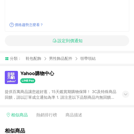
價格趨勢怎麼看？
設定到價通知
分類：
鞋包配飾
男性飾品配件
領帶領結
Yahoo購物中心
提供百萬商品讓您超好逛，15天鑑賞期購物保障！ 3C及特殊商品
回饋，請以訂單成立通知為準 1. 請注意以下品類商品均無回饋：
-Apple相關商品/手機/票券/儲值金/虛擬點數 -黃金 (金幣 / 金條
/ 金元寶 /立體黃金 / 黃金擺飾 /黃金條塊) [2023/2/10起適用] -
電玩/遊戲/相機/單眼/鏡頭/拍立得 [2024/6/1起適用] -內接硬
相似商品
熱銷排行榜
商品描述
碟、外接硬碟、主機板/顯示卡[2026/5/18起適用] 2. 以下訂單將
不符合導購資格，亦不得使用點數紅包： - 點擊Yahoo奇摩APP
相似商品
的購回饋活動享Yahoo超贈點回饋者 - 購物中心商店之商品：商