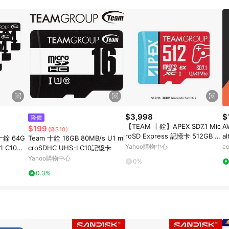
$3,998
$
降價
【TEAM 十銓】APEX SD7.1 Mic
AW
$199
(降$10)
roSD Express 記憶卡 512GB (N
al
銓 64G
Team 十銓 16GB 80MB/s U1 mi
S2) 適用
Yahoo購物中心
co
U1 C10記
croSDHC UHS-I C10記憶卡
Yahoo購物中心
0%
0.3%