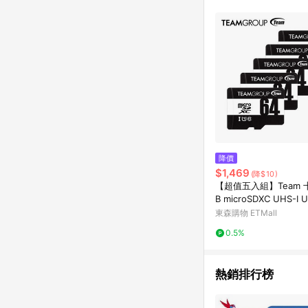
降價
$1,469
(降$10)
【超值五入組】Team 十
B microSDXC UHS-I 
憶卡 100MB/s(含轉卡)
東森購物 ETMall
0.5%
熱銷排行榜