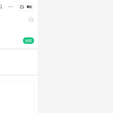
筆記
搶購