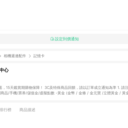
設定到價通知
相機週邊配件
記憶卡
物中心
天鑑賞期購物保障！ 3C及特殊商品回饋，請以訂單成立通知為準 1. 請注意以下品類商品
關商品/手機/票券/儲值金/虛擬點數 -黃金 (金幣 / 金條 / 金元寶 /立體黃金 / 
] 2. 以下訂單將不符合導購資格，亦不得使用點數紅包： - 點擊Yahoo奇摩APP
 - 購物中心商店之商品：商品賣場中有標示「商店」及顯示商店名稱者(指定活動店家
排行榜
商品描述
購物金/超贈點/福利金/紅利折抵/折價券等虛擬貨幣折抵 4. 大宗採購或批發
定您為大宗採購、批發轉賣而非最終消費使用者，相關認定以Yahoo購物中心之