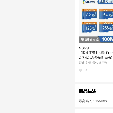
$329
【蝦皮直營】威剛 Premi
G/64G 記憶卡(附轉卡) m
D A1 C10
蝦皮直營_最快當日到
0%
商品描述
最高寫入：15MB/