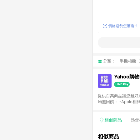
價格趨勢怎麼看？
分類：
手機相機
Yahoo購
提供百萬商品讓您超好逛，15
均無回饋： -Apple相
塊) [2023/2/10起適用] -電玩/遊戲/相機/單眼/鏡頭/拍立得 [2024/6/1起適用] -內接硬碟、外接硬碟、主機板/顯示卡
[2026/5/18起適用
Yahoo超贈點回饋者
相似商品
熱銷
單回饋金額將扣除運費/
格： 如有相關事證認
相似商品