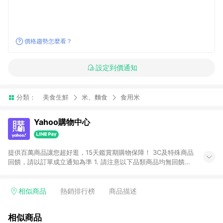
價格趨勢怎麼看？
設定到價通知
分類：
美食生鮮
米、麵食
食用米
Yahoo購物中心
提供百萬商品讓您超好逛，15天鑑賞期購物保障！ 3C及特殊商品
回饋，請以訂單成立通知為準 1. 請注意以下品類商品均無回饋：
-Apple相關商品/手機/票券/儲值金/虛擬點數 -黃金 (金幣 / 金條
/ 金元寶 /立體黃金 / 黃金擺飾 /黃金條塊) [2023/2/10起適用] -
電玩/遊戲/相機/單眼/鏡頭/拍立得 [2024/6/1起適用] -內接硬
相似商品
熱銷排行榜
商品描述
碟、外接硬碟、主機板/顯示卡[2026/5/18起適用] 2. 以下訂單將
不符合導購資格，亦不得使用點數紅包： - 點擊Yahoo奇摩APP
相似商品
的購回饋活動享Yahoo超贈點回饋者 - 購物中心商店之商品：商