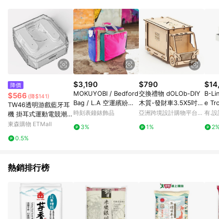
品賣場中有標示「商店」及顯示商店名稱者(指定活動店家除外)
3. 訂單回饋金額將扣除運費/購物金/超贈點/福利金/紅利折抵/折
價券等虛擬貨幣折抵 4. 大宗採購或批發轉賣不具回饋資格： 如
有相關事證認定您為大宗採購、批發轉賣而非最終消費使用者，
相關認定以Yahoo購物中心之認定為準
$3,190
$790
$14
降價
MOKUYOBI / Bedford
交換禮物 dOLOb-DIY
B-Li
$566
(降$141)
Bag / L.A 空運繽紛多
木質-發財車3.5X5吋相
e T
TW46透明游戲藍牙耳
功能筆電手提後背包 -
框+撲滿(中)
尺寸(
時刻表鐘錶飾品
亞洲跨境設計購物平台
有.設
機 掛耳式運動電競潮玩
亮桃色
屜 B
Pinkoi
無線TWS 藍牙殼料工
東森購物 ETMall
3%
1%
2
廠
0.5%
熱銷排行榜