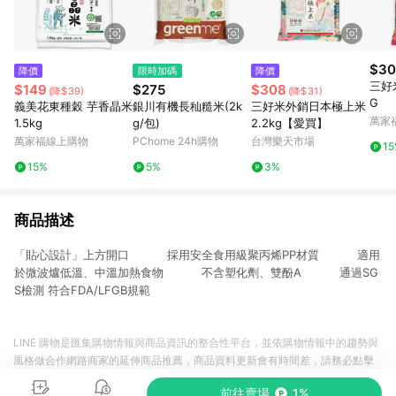
$30
降價
限時加碼
降價
三好
$149
$275
$308
(降$39)
(降$31)
G
義美花東種穀 芋香晶米
銀川有機長秈糙米(2k
三好米外銷日本極上米
萬家
1.5kg
g/包)
2.2kg【愛買】
萬家福線上購物
PChome 24h購物
台灣樂天市場
1
15%
5%
3%
商品描述
「貼心設計」上方開口 採用安全食用級聚丙烯PP材質 適用
於微波爐低溫、中溫加熱食物 不含塑化劑、雙酚A 通過SG
S檢測 符合FDA/LFGB規範
LINE 購物是匯集購物情報與商品資訊的整合性平台，並依購物情報中的趨勢與
風格做合作網路商家的延伸商品推薦，商品資料更新會有時間差，請務必點擊
商品至各合作網路商家，確認現售價與購物條件，一切資訊以合作廠商網頁為
前往賣場
1%
準。