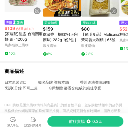
限時加碼
限時加碼
歷史
$109
$159
$80
$52
(雙重省$40)
[家速配]德盛-台南關廟
虎留香｜螺螄粉(正宗
【億明食品】Molisana
桂冠
麵(細) 1200g
原味) 282g 1份/包｜螺
茉莉義大利麵｜65號米
萬家
萬家福線上購物
獅粉 螺螄麵 加量腐竹
型麵 500g｜小巧米粒
蝦皮購物
蝦皮購物
1
懶人餐 宵夜 常溫
造型｜適合濃湯燉飯料
10%
8%
2.8%
理｜細緻米粒
商品描述
日本原裝進口 知名品牌 讚岐本舖 香川道地讚岐細麵
烹調6分鐘 即可上桌 Q彈麵體 麥香交織成的絕佳享受
LINE 購物是匯集購物情報與商品資訊的整合性平台，並依購物情報中的趨勢與
風格做合作網路商家的延伸商品推薦，商品資料更新會有時間差，請務必點擊
商品至各合作網路商家，確認現售價與購物條件，一切資訊以合作廠商網頁為
前往賣場
0.3%
準。
加入筆記
設定到價通知