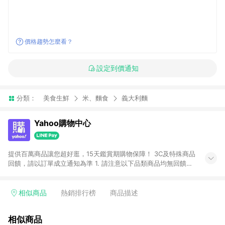
價格趨勢怎麼看？
設定到價通知
分類：
美食生鮮
米、麵食
義大利麵
Yahoo購物中心
提供百萬商品讓您超好逛，15天鑑賞期購物保障！ 3C及特殊商品
回饋，請以訂單成立通知為準 1. 請注意以下品類商品均無回饋：
-Apple相關商品/手機/票券/儲值金/虛擬點數 -黃金 (金幣 / 金條
/ 金元寶 /立體黃金 / 黃金擺飾 /黃金條塊) [2023/2/10起適用] -
電玩/遊戲/相機/單眼/鏡頭/拍立得 [2024/6/1起適用] -內接硬
相似商品
熱銷排行榜
商品描述
碟、外接硬碟、主機板/顯示卡[2026/5/18起適用] 2. 以下訂單將
不符合導購資格，亦不得使用點數紅包： - 點擊Yahoo奇摩APP
相似商品
的購回饋活動享Yahoo超贈點回饋者 - 購物中心商店之商品：商