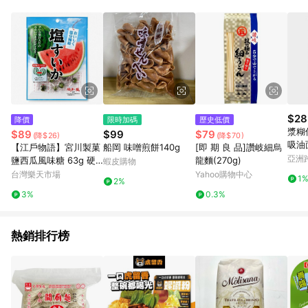
品賣場中有標示「商店」及顯示商店名稱者(指定活動店家除外)
3. 訂單回饋金額將扣除運費/購物金/超贈點/福利金/紅利折抵/折
價券等虛擬貨幣折抵 4. 大宗採購或批發轉賣不具回饋資格： 如
有相關事證認定您為大宗採購、批發轉賣而非最終消費使用者，
相關認定以Yahoo購物中心之認定為準
$28
降價
限時加碼
歷史低價
漿糊
$89
$99
$79
(降$26)
(降$70)
吸油面
【江戶物語】宮川製菓
船岡 味噌煎餅140g
[即 期 良 品]讚岐細烏
亞洲
鹽西瓜風味糖 63g 硬
龍麵(270g)
蝦皮購物
Pinko
糖 迷你西瓜造型糖 鹽
台灣樂天市場
Yahoo購物中心
1
2%
西瓜糖 鹽糖 水果糖 伯
3%
0.3%
方之鹽 鹽分補給 日本
進口
熱銷排行榜