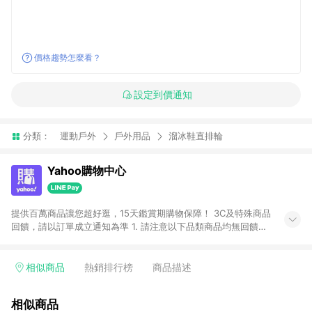
價格趨勢怎麼看？
設定到價通知
分類：
運動戶外
戶外用品
溜冰鞋直排輪
Yahoo購物中心
提供百萬商品讓您超好逛，15天鑑賞期購物保障！ 3C及特殊商品
回饋，請以訂單成立通知為準 1. 請注意以下品類商品均無回饋：
-Apple相關商品/手機/票券/儲值金/虛擬點數 -黃金 (金幣 / 金條
/ 金元寶 /立體黃金 / 黃金擺飾 /黃金條塊) [2023/2/10起適用] -
電玩/遊戲/相機/單眼/鏡頭/拍立得 [2024/6/1起適用] -內接硬
相似商品
熱銷排行榜
商品描述
碟、外接硬碟、主機板/顯示卡[2026/5/18起適用] 2. 以下訂單將
不符合導購資格，亦不得使用點數紅包： - 點擊Yahoo奇摩APP
相似商品
的購回饋活動享Yahoo超贈點回饋者 - 購物中心商店之商品：商