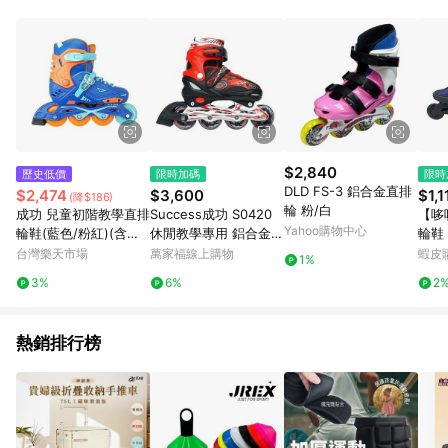
品賣場中有標示「商店」及顯示商店名稱者(指定活動店家除外)
3. 訂單回饋金額將扣除運費/購物金/超贈點/福利金/紅利折抵/折
價券等虛擬貨幣折抵 4. 大宗採購或批發轉賣不具回饋資格： 如
有相關事證認定您為大宗採購、批發轉賣而非最終消費使用者，
相關認定以Yahoo購物中心之認定為準
$2,840
歷史低價
限時加碼
限時
DLD FS-3 鋁合金直排
$2,474
$3,600
$1,1
(降$186)
輪 粉/白
成功 兒童初階教學直排
Success成功 S0420
【哆
Yahoo購物中心
輪鞋(藍色/粉紅)(含頭
休閒教學專用 鋁合金伸
輪鞋
盔、護具、背袋) / 組 S
縮溜冰鞋組M號
24
台灣樂天市場
萬家福線上購物
蝦皮
1%
0490【APP滿額下單1
男童
3%
6%
2
0%點數(單一帳號最高1
鞋旱
500點)】8/31止
熱銷排行榜