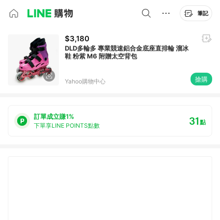
筆記
$3,180
DLD多輪多 專業競速鋁合金底座直排輪 溜冰
鞋 粉紫 M6 附贈太空背包
搶購
Yahoo購物中心
訂單成立賺1%
31
點
下單享LINE POINTS點數