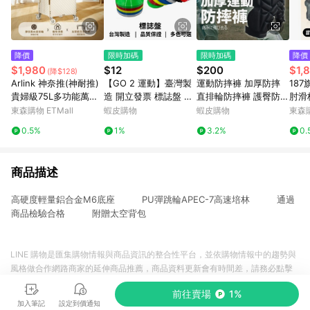
降價
限時加碼
限時加碼
降價
$1,980
$12
$200
$1,
(降$128)
Arlink 神奈推(神耐推)
【GO 2 運動】臺灣製
運動防摔褲 加厚防摔
18
貴婦級75L多功能萬向
造 開立發票 標誌盤 角
直排輪防摔褲 護臀防摔
肘滑
直排輪 折疊收納手推車
錐 飛碟盤 障礙錐 訓練
褲 護臀褲 溜冰防摔褲
手套
東森購物 ETMall
蝦皮購物
蝦皮購物
東森購
｜磁吸滑蓋版 TL58
角錐 圓錐 路障 直排輪
加厚防摔褲 滑雪防摔褲
0.5%
1%
3.2%
0.
敏捷訓練 可以加購網袋
【AAA6904】
商品描述
高硬度輕量鋁合金M6底座 PU彈跳輪APEC-7高速培林 通過
商品檢驗合格 附贈太空背包
LINE 購物是匯集購物情報與商品資訊的整合性平台，並依購物情報中的趨勢與
風格做合作網路商家的延伸商品推薦，商品資料更新會有時間差，請務必點擊
商品至各合作網路商家，確認現售價與購物條件，一切資訊以合作廠商網頁為
前往賣場
1%
準。
加入筆記
設定到價通知