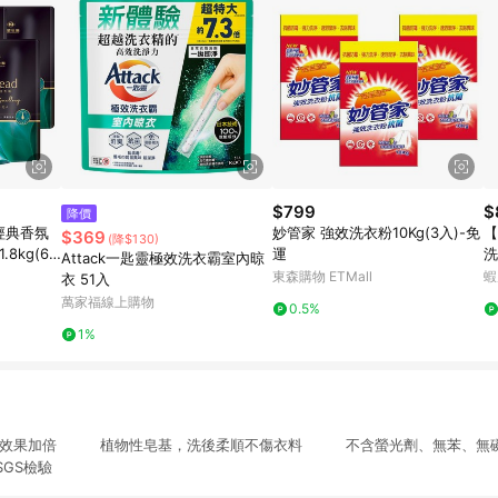
$799
$
降價
d經典香氛
妙管家 強效洗衣粉10Kg(3入)-免
【
$369
(降$130)
8kg(6
運
洗
Attack一匙靈極效洗衣霸室內晾
裝
東森購物 ETMall
蝦
衣 51入
萬家福線上購物
0.5%
1%
污垢效果加倍 植物性皂基，洗後柔順不傷衣料 不含螢光劑、無苯、
GS檢驗