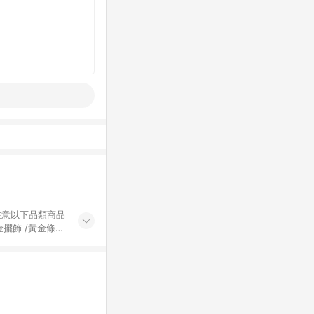
黃金擺飾 /黃金條
的購回饋活動享
除外) 3. 訂
轉賣不具回饋資
認定為準