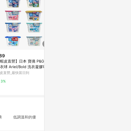
89
歷史低價
限時加碼
蝦皮直營】日本 寶僑 P&G 4D
$540
$209
(降$54)
衣球 Ariel/Bold 洗衣凝膠球 盒
【一匙靈】Attack 抗菌EX系列
【蝦皮直營】日
 2026款
皮直營_最快當日到
洗衣精 5款任選 1+5件組 (新舊
洗衣球 Ariel
包裝混出) │花王旗艦館
充包
花王-蝦皮官方旗艦店
蝦皮直營_最快
3%
3%
6%
無磷 低調溫和的優