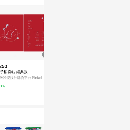
250
$2,700
歷史低價
子檔喜帖 經典款
2020喜餅-悠
$88
(降$12)
洲跨境設計購物平台 Pinkoi
台灣樂天市場
【結婚書約】永恆的愛/精裝/書
約夾/客製/證書/異性/同性/玫瑰
1%
3%
粉
亞洲跨境設計購物平台 Pinkoi
1%