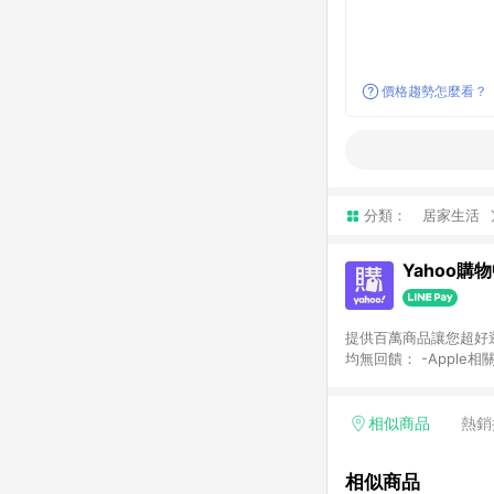
價格趨勢怎麼看？
分類：
居家生活
Yahoo購
提供百萬商品讓您超好逛，15
均無回饋： -Apple相
塊) [2023/2/10起適用] -電玩/遊戲/相機/單眼/鏡頭/拍立得 [2024/6/1起適用] -內接硬碟、外接硬碟、主機板/顯示卡
[2026/5/18起適用
Yahoo超贈點回饋者
相似商品
熱銷
單回饋金額將扣除運費/
格： 如有相關事證認
相似商品