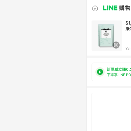
$1
康
Ya
訂單成立賺0.
下單享LINE P