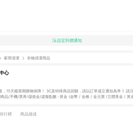
設定到價通知
家用清潔
衣物清潔用品
物中心
天鑑賞期購物保障！ 3C及特殊商品回饋，請以訂單成立通知為準 1. 請注意以下品類商品
關商品/手機/票券/儲值金/虛擬點數 -黃金 (金幣 / 金條 / 金元寶 /立體黃金 / 
] 2. 以下訂單將不符合導購資格，亦不得使用點數紅包： - 點擊Yahoo奇摩APP
 - 購物中心商店之商品：商品賣場中有標示「商店」及顯示商店名稱者(指定活動店家
排行榜
商品描述
購物金/超贈點/福利金/紅利折抵/折價券等虛擬貨幣折抵 4. 大宗採購或批發
定您為大宗採購、批發轉賣而非最終消費使用者，相關認定以Yahoo購物中心之