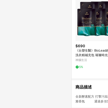
$690
《台塑生醫》BioLea
洗衣精補充包 璀璨時光1.
包入)
神腦生活
5%
商品描述
全新酵素配方 打擊
雅香氛 通過多項S