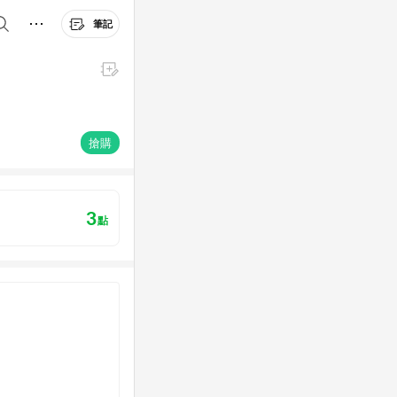
筆記
搶購
3
點