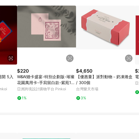
$220
$4,650
$
盛開 5入
W&W婚卡盛宴-特別企劃版-璀璨
【優惠量】派對動物－奶凍捲盒
電
花園萬用卡-手寫留白款-紫苑10
/ 300個
亞
入
koi
亞洲跨境設計購物平台 Pinkoi
台灣樂天市場
1%
3%