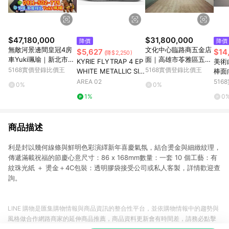
$47,180,000
$31,800,000
降價
降價
無敵河景邊間皇冠4房
文化中心臨路商五金店
$5,627
$14
(降$2,250)
車Yuki珮瑜｜新北市板
面｜高雄市苓雅區五福
KYRIE FLYTRAP 4 EP
美術
橋區中山路二段
一路
5168實價登錄比價王
5168實價登錄比價王
WHITE METALLIC SIL
棒面
VER
雄市
AREA 02
51
0%
0%
1%
0
商品描述
利是封以幾何線條與鮮明色彩演繹新年喜慶氣氛，結合燙金與細緻紋理，
傳遞滿載祝福的節慶心意尺寸：86 x 168mm數量：一套 10 個工藝：有
紋珠光紙 ＋ 燙金＋4C包裝：透明膠袋接受公司或私人客製，詳情歡迎查
詢。
LINE 購物是匯集購物情報與商品資訊的整合性平台，並依購物情報中的趨勢與
風格做合作網路商家的延伸商品推薦，商品資料更新會有時間差，請務必點擊
商品至各合作網路商家，確認現售價與購物條件，一切資訊以合作廠商網頁為