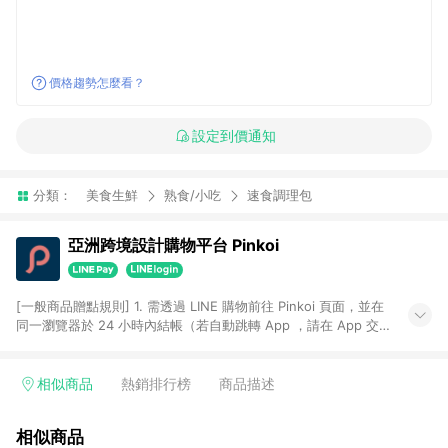
價格趨勢怎麼看？
設定到價通知
分類：
美食生鮮
熟食/小吃
速食調理包
亞洲跨境設計購物平台 Pinkoi
[一般商品贈點規則] 1. 需透過 LINE 購物前往 Pinkoi 頁面，並在
同一瀏覽器於 24 小時內結帳（若自動跳轉 App ，請在 App 交
易），才具點數回饋資格。 2. 點數回饋計算將扣除訂單金額中的
運費與金流手續費與手動輸入之優惠碼折扣。 3. LINE 購物點數
回饋訂單不得享有 Pinkoi 站方優惠，例如首購優惠，P coins，
相似商品
熱銷排行榜
商品描述
全站(不包含手動輸入之優惠碼)。 4. 透過 LINE 購物連結到
Pinkoi 以外之網站購買之商品不具贈點資格。 5. 取消訂單或退貨
相似商品
行為，不具贈點資格，部分退款不在此限。 6. APP 請更新至