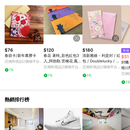
Android v4.6.0 / iOS v4.1.5 以上才具贈點資格。 7. 點數將於出
貨後 45 天後發送。 8. 群眾募資商品，禮物卡，開館保證金，補
運費，攤位費等不具贈點資格。 9. LINE 購物站上之商品規格、
顏色、價位、贈品如與 Pinkoi 商品資訊頁及購物車不符，以
Pinkoi 購物商品資訊頁及購物車標示為準。 10. 點數紅包使用規
則請以點數紅包活動說明為準。 11. 若於 LINE 購物前往 Pinkoi
頁面後才首次下載 Pinkoi APP 並完成訂單，不符合導購資格；承
上，首次下載 Pinkoi APP 後，需透過 LINE 購物前往 Pinkoi 頁
面，方享導購資格。
$76
$120
$180
降價
春節卡/新年農曆卡
春花 著時_彩色紅包3
清新雅緻 - 利是封 / 紅
$51
入_阿勃勒.苦楝花.鳳凰
包 / Doublelucky / 偶
亞洲跨境設計購物平台
封蠟-
花
紫色/ 10入
Pinkoi
亞洲跨境設計購物平台
亞洲跨境設計購物平台
格)(
1%
Pinkoi
Pinkoi
亞洲
1%
1%
Pinko
1
熱銷排行榜